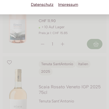
Datenschutz
Impressum
Francois Lurton
CHF 11.90
> 10 Auf Lager
Preis je l: CHF 15.85
Tenuta SantAntonio
Italien
2025
Scaia Rosato Veneto IGP 2025
75cl
Tenuta Sant'Antonio