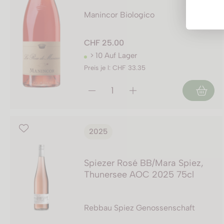
Likörweine
Manincor Biologico
Obstbrand
CHF 25.00
Rum
> 10 Auf Lager
Brandy | Weinbrand
Preis je l: CHF 33.35
Wermut
Whisky
Wodka
2025
Spiezer Rosé BB/Mara Spiez,
Thunersee AOC 2025 75cl
Rebbau Spiez Genossenschaft