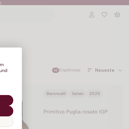
n
um
Ergebnisse
Neueste
 und
52
52
Ergebnisse
Baroncelli
Italien
2025
Primitivo Puglia rosato IGP