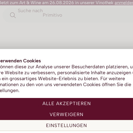
Jetzt zum Art & Wine am 26.08.2026 in unserer Vinothek
anmelde
Suche nach
Primitivo
verwenden Cookies
önnen diese zur Analyse unserer Besucherdaten platzieren, 
e Website zu verbessern, personalisierte Inhalte anzuzeigen
 ein grossartiges Website-Erlebnis zu bieten. Für weitere
mationen zu den von uns verwendeten Cookies öffnen Sie die
ellungen.
François Lurton
Frankreich
ALLE AKZEPTIEREN
2025
VERWEIGERN
Fumées Blanches Gris de
EINSTELLUNGEN
Sauvignon Rosé 2025 75cl