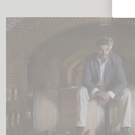
Likörweine
Obstbrand
Rum
Brandy | Weinbrand
Wermut
Whisky
Wodka