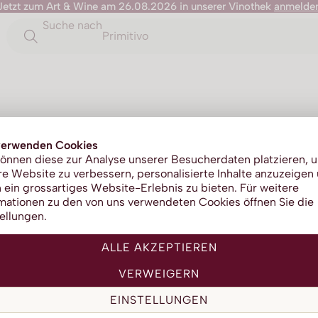
Jetzt zum Art & Wine am 26.08.2026 in unserer Vinothek
anmelde
Suche nach
Primitivo
verwenden Cookies
Alle anzeigen
A
B
önnen diese zur Analyse unserer Besucherdaten platzieren, 
e Website zu verbessern, personalisierte Inhalte anzuzeigen
I
J
K
L
 ein grossartiges Website-Erlebnis zu bieten. Für weitere
mationen zu den von uns verwendeten Cookies öffnen Sie die
S
T
V
W
ellungen.
ALLE AKZEPTIEREN
VERWEIGERN
EINSTELLUNGEN