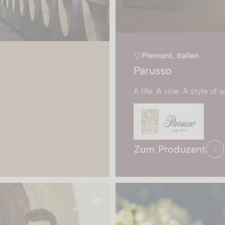
Piemont, Italien
Parusso
A life. A vine. A style of 
Zum Produzent