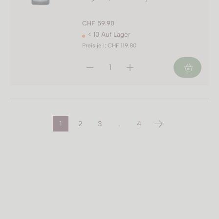
CHF 59.90
< 10 Auf Lager
Preis je l: CHF 119.80
1
2
3
...
4