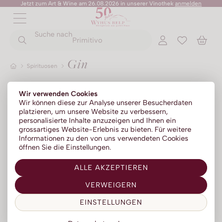
Jetzt zum Art & Wine am 26.08.2026 in unserer Vinothek
anmelden
ZURÜCK
ZURÜCK
Suche nach
ZURÜCK
ZURÜCK
ZURÜCK
ZURÜCK
ZURÜCK
Primitivo
Gin
Spirituosen
Rotweine
Champagner
No Alc - Sparkling
Sommer-Sale
Senza Parole
Wir verwenden Cookies
Weissweine
Prosecco
No Alc - Stillwein
Kylie Minogue Wines
Wir können diese zur Analyse unserer Besucherdaten
FILTER
platzieren, um unsere Website zu verbessern,
Neueste
76
Roséweine
Franciacorta
No Alc - Aperitif
Elton John Zero
personalisierte Inhalte anzuzeigen und Ihnen ein
Ergebnisse
grossartiges Website-Erlebnis zu bieten. Für weitere
Dessertweine
Sparkling
No Alc - RTD Mixgetränke
AZZERIO
Informationen zu den von uns verwendeten Cookies
öffnen Sie die Einstellungen.
Fine Wines
Méthode traditionelle
Low Alc - Sparkling
Tosone
GauGin II Lemon 44% 50cl
ALLE AKZEPTIEREN
Südweine
Low Alc - Stillwein
Mavrio
VERWEIGERN
Silentium
The Bassets Craft Distillery
EINSTELLUNGEN