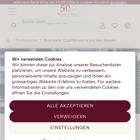
Jetzt zum Art & Wine am 26.08.2026 in unserer Vinothek
anmelden
ZURÜCK
ZURÜCK
Spumante
Suche nach
ZURÜCK
ZURÜCK
ZURÜCK
ZURÜCK
ZURÜCK
ZURÜCK
Primitivo
/
Produzenten
/
Buscareto: Qualitätsweine aus den Marken
Rotweine
Champagner
Portwein
No Alc - Sparkling
Sommer-Sale
Senza Parole
Wir verwenden Cookies
Weissweine
Prosecco
Absinth
No Alc - Stillwein
Kylie Minogue Wines
Wir können diese zur Analyse unserer Besucherdaten
platzieren, um unsere Website zu verbessern,
Roséweine
Franciacorta
Aperitif | Bitter
No Alc - Aperitif
Elton John Zero
personalisierte Inhalte anzuzeigen und Ihnen ein
grossartiges Website-Erlebnis zu bieten. Für weitere
Dessertweine
Sparkling
Calvados
No Alc - RTD Mixgetränke
AZZERIO
Informationen zu den von uns verwendeten Cookies
öffnen Sie die Einstellungen.
Fine Wines
Méthode traditionelle
Cognac | Armagnac
Low Alc - Sparkling
Tosone
ALLE AKZEPTIEREN
Südweine
Gin
Low Alc - Stillwein
Mavrio
VERWEIGERN
Grappa | Tresterbrand
Silentium
EINSTELLUNGEN
Likör
Zurück zur Übersicht
Likörweine