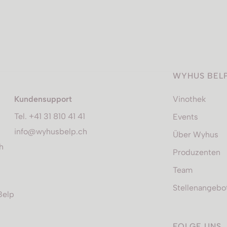
WYHUS BEL
Kundensupport
Vinothek
Tel. +41 31 810 41 41
Events
info@wyhusbelp.ch
Über Wyhus
h
Produzenten
Team
Stellenangebo
Belp
FOLGE UNS