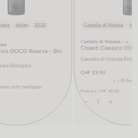
lpaia
Italien
2020
Castello di Volpaia
Ital
Castello di Volpaia
paia
Chianti Classico DOCG
sico DOCG Riserva - Bio
Castello di Volpaia Biolo
lpaia Biologico
CHF 33.90
> 10 Auf L
rzeit nicht verfügbar
Preis je l: CHF 45.20