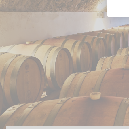
Likörweine
Obstbrand
Rum
Brandy | Weinbrand
Wermut
Whisky
Wodka