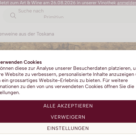
Jetzt zum Art & Wine am 26.08.2026 in unserer Vinothek
anmelde
Suche nach
Primitivo
tzenweine aus der Toskana
verwenden Cookies
önnen diese zur Analyse unserer Besucherdaten platzieren, 
e Website zu verbessern, personalisierte Inhalte anzuzeigen
 ein grossartiges Website-Erlebnis zu bieten. Für weitere
mationen zu den von uns verwendeten Cookies öffnen Sie die
ellungen.
ALLE AKZEPTIEREN
VERWEIGERN
EINSTELLUNGEN