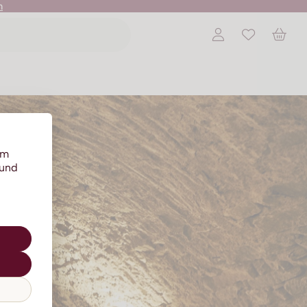
n
um
 und