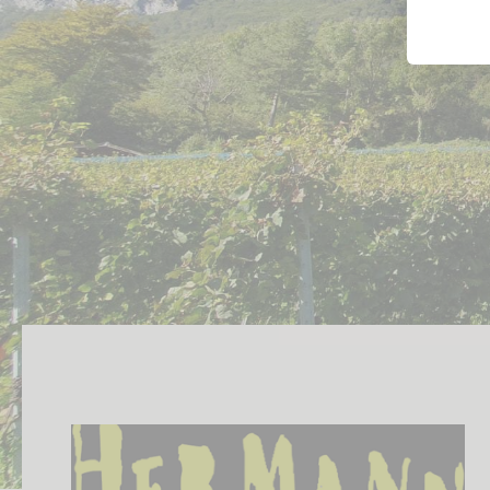
Likörweine
Obstbrand
Rum
Brandy | Weinbrand
Wermut
Whisky
Wodka