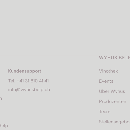
WYHUS BEL
Kundensupport
Vinothek
Tel. +41 31 810 41 41
Events
info@wyhusbelp.ch
Über Wyhus
h
Produzenten
Team
Stellenangebo
Belp