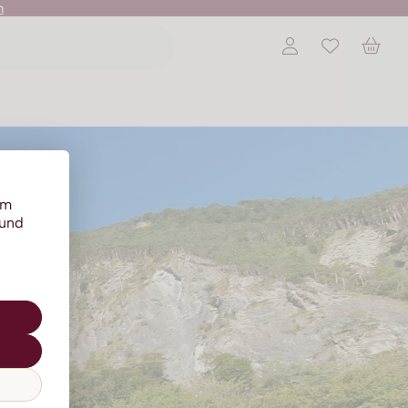
n
um
 und