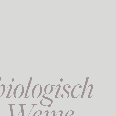
iologisch
r Weine