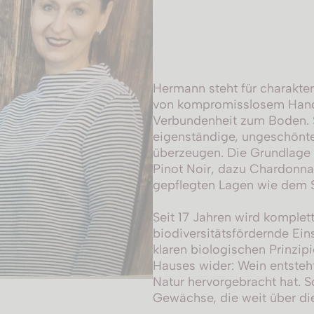
Hermann steht für charakte
von kompromisslosem Handw
Verbundenheit zum Boden. S
eigenständige, ungeschönte
überzeugen. Die Grundlage 
Pinot Noir, dazu Chardonnay,
gepflegten Lagen wie dem 
Seit 17 Jahren wird komplett
biodiversitätsfördernde Ein
klaren biologischen Prinzip
Hauses wider: Wein entsteht
Natur hervorgebracht hat. S
Gewächse, die weit über di