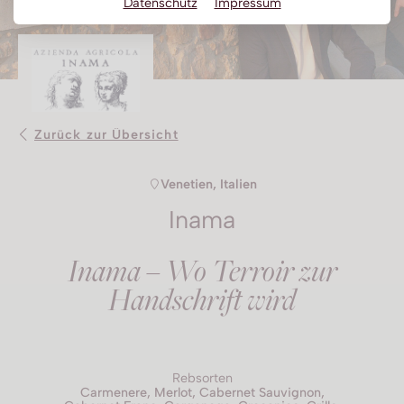
Datenschutz
Impressum
Obstbrand
Rum
Brandy | Weinbrand
Wermut
Zurück zur Übersicht
Whisky
Wodka
Venetien, Italien
Inama
Inama – Wo Terroir zur
Handschrift wird
Rebsorten
Carmenere, Merlot, Cabernet Sauvignon,