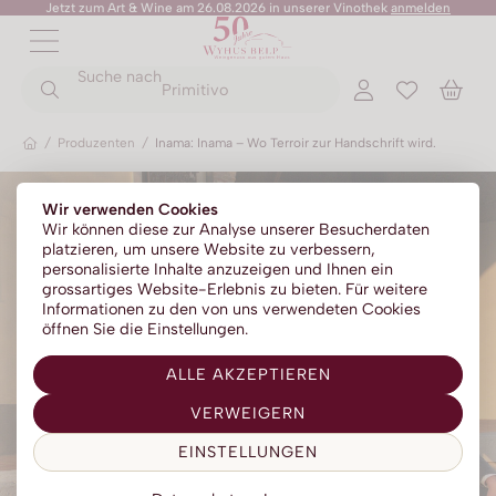
Jetzt zum Art & Wine am 26.08.2026 in unserer Vinothek
anmelden
ZURÜCK
ZURÜCK
Suche nach
ZURÜCK
ZURÜCK
ZURÜCK
ZURÜCK
ZURÜCK
ZURÜCK
Primitivo
/
Produzenten
/
Inama: Inama – Wo Terroir zur Handschrift wird.
Rotweine
Champagner
Portwein
No Alc - Sparkling
Sommer-Sale
Senza Parole
Wir verwenden Cookies
Weissweine
Prosecco
Absinth
No Alc - Stillwein
Kylie Minogue Wines
Wir können diese zur Analyse unserer Besucherdaten
platzieren, um unsere Website zu verbessern,
Roséweine
Franciacorta
Aperitif | Bitter
No Alc - Aperitif
Elton John Zero
personalisierte Inhalte anzuzeigen und Ihnen ein
grossartiges Website-Erlebnis zu bieten. Für weitere
Dessertweine
Sparkling
Calvados
No Alc - RTD Mixgetränke
AZZERIO
Informationen zu den von uns verwendeten Cookies
öffnen Sie die Einstellungen.
Fine Wines
Méthode traditionelle
Cognac | Armagnac
Low Alc - Sparkling
Tosone
ALLE AKZEPTIEREN
Südweine
Gin
Low Alc - Stillwein
Mavrio
VERWEIGERN
Grappa | Tresterbrand
Silentium
EINSTELLUNGEN
Likör
Likörweine