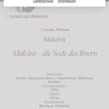
Datenschutz
Impressum
Obstbrand
Rum
Zurück zur Übersicht
Brandy | Weinbrand
Canale, Piemont
Wermut
Malvirà
Whisky
Wodka
Malvirà – die Seele des Roero
Rebsorten
Arneis, Sauvignon Blanc, Chardonnay, Nebbiolo,
Barbera
Gründungsjahr
1950
Fläche
43 ha
Ausbauarten
Barrique, Edelstahl