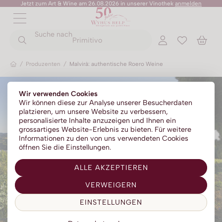
Jetzt zum Art & Wine am 26.08.2026 in unserer Vinothek
anmelden
ZURÜCK
ZURÜCK
Suche nach
ZURÜCK
ZURÜCK
ZURÜCK
ZURÜCK
ZURÜCK
ZURÜCK
Primitivo
/
Produzenten
/
Malvirà: authentische Roero Weine
Rotweine
Champagner
Portwein
No Alc - Sparkling
Sommer-Sale
Senza Parole
Wir verwenden Cookies
Weissweine
Prosecco
Absinth
No Alc - Stillwein
Kylie Minogue Wines
Wir können diese zur Analyse unserer Besucherdaten
platzieren, um unsere Website zu verbessern,
Roséweine
Franciacorta
Aperitif | Bitter
No Alc - Aperitif
Elton John Zero
personalisierte Inhalte anzuzeigen und Ihnen ein
grossartiges Website-Erlebnis zu bieten. Für weitere
Dessertweine
Sparkling
Calvados
No Alc - RTD Mixgetränke
AZZERIO
Informationen zu den von uns verwendeten Cookies
öffnen Sie die Einstellungen.
Fine Wines
Méthode traditionelle
Cognac | Armagnac
Low Alc - Sparkling
Tosone
ALLE AKZEPTIEREN
Südweine
Gin
Low Alc - Stillwein
Mavrio
VERWEIGERN
Grappa | Tresterbrand
Silentium
EINSTELLUNGEN
Likör
Likörweine