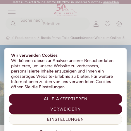
Jetzt zum Art & Wine am 26.08.2026 in unserer Vinothek
anmelden
ZURÜCK
ZURÜCK
Suche nach
ZURÜCK
ZURÜCK
ZURÜCK
ZURÜCK
ZURÜCK
ZURÜCK
Primitivo
/
Produzenten
/
Raetia Prima: Tolle Graunbündner Weine im Online-Sho
Rotweine
Champagner
Portwein
No Alc - Sparkling
Sommer-Sale
Senza Parole
Wir verwenden Cookies
Weissweine
Prosecco
Absinth
No Alc - Stillwein
Kylie Minogue Wines
Wir können diese zur Analyse unserer Besucherdaten
platzieren, um unsere Website zu verbessern,
Roséweine
Franciacorta
Aperitif | Bitter
No Alc - Aperitif
Elton John Zero
personalisierte Inhalte anzuzeigen und Ihnen ein
grossartiges Website-Erlebnis zu bieten. Für weitere
Dessertweine
Sparkling
Calvados
No Alc - RTD Mixgetränke
AZZERIO
Informationen zu den von uns verwendeten Cookies
öffnen Sie die Einstellungen.
Fine Wines
Méthode traditionelle
Cognac | Armagnac
Low Alc - Sparkling
Tosone
ALLE AKZEPTIEREN
Südweine
Gin
Low Alc - Stillwein
Mavrio
VERWEIGERN
Grappa | Tresterbrand
Silentium
EINSTELLUNGEN
Likör
Likörweine