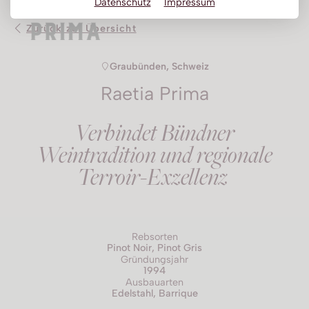
Datenschutz
Impressum
Obstbrand
Zurück zur Übersicht
Rum
Graubünden, Schweiz
Brandy | Weinbrand
Raetia Prima
Wermut
Whisky
Verbindet Bündner
Wodka
Weintradition und regionale
Terroir-Exzellenz
Rebsorten
Pinot Noir, Pinot Gris
Gründungsjahr
1994
Ausbauarten
Edelstahl, Barrique