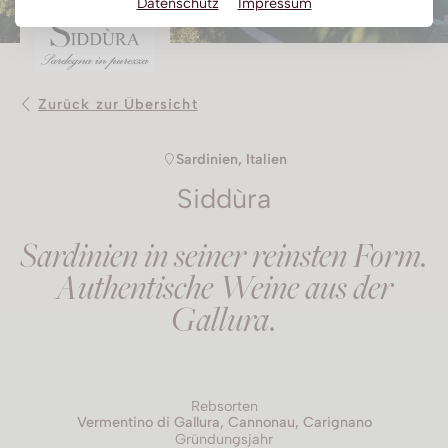
Datenschutz
Impressum
Obstbrand
Rum
Brandy | Weinbrand
Zurück zur Übersicht
Wermut
Sardinien, Italien
Whisky
Siddùra
Wodka
Sardinien in seiner reinsten Form.
Authentische Weine aus der
Gallura.
Rebsorten
Vermentino di Gallura, Cannonau, Carignano
Gründungsjahr