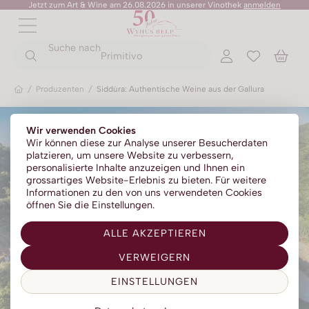
Jetzt zum Art & Wine am 26.08.2026 in unserer Vinothek
anmelden
ZURÜCK
ZURÜCK
Suche nach
ZURÜCK
ZURÜCK
ZURÜCK
ZURÜCK
ZURÜCK
ZURÜCK
Primitivo
/
Produzenten
/
Siddùra: Authentische Weine aus der Gallura
Rotweine
Champagner
Portwein
No Alc - Sparkling
Sommer-Sale
Senza Parole
Wir verwenden Cookies
Weissweine
Prosecco
Absinth
No Alc - Stillwein
Kylie Minogue Wines
Wir können diese zur Analyse unserer Besucherdaten
platzieren, um unsere Website zu verbessern,
Roséweine
Franciacorta
Aperitif | Bitter
No Alc - Aperitif
Elton John Zero
personalisierte Inhalte anzuzeigen und Ihnen ein
grossartiges Website-Erlebnis zu bieten. Für weitere
Dessertweine
Sparkling
Calvados
No Alc - RTD Mixgetränke
AZZERIO
Informationen zu den von uns verwendeten Cookies
öffnen Sie die Einstellungen.
Fine Wines
Méthode traditionelle
Cognac | Armagnac
Low Alc - Sparkling
Tosone
ALLE AKZEPTIEREN
Südweine
Gin
Low Alc - Stillwein
Mavrio
VERWEIGERN
Grappa | Tresterbrand
Silentium
EINSTELLUNGEN
Likör
Likörweine