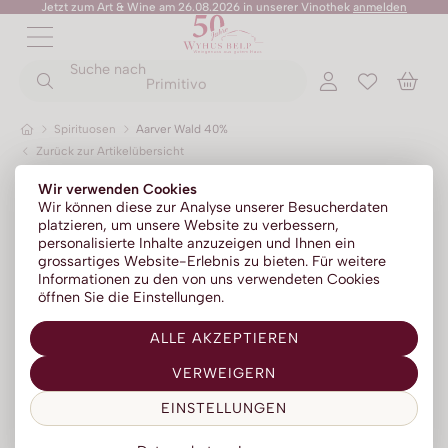
Jetzt zum Art & Wine am 26.08.2026 in unserer Vinothek
anmelden
ZURÜCK
ZURÜCK
Suche nach
ZURÜCK
ZURÜCK
ZURÜCK
ZURÜCK
ZURÜCK
Primitivo
Spirituosen
Aarver Wald 40%
Zurück zur Artikelübersicht
Rotweine
Champagner
No Alc - Sparkling
Sommer-Sale
Senza Parole
Wir verwenden Cookies
Weissweine
Prosecco
No Alc - Stillwein
Kylie Minogue Wines
Wir können diese zur Analyse unserer Besucherdaten
platzieren, um unsere Website zu verbessern,
Roséweine
Franciacorta
No Alc - Aperitif
Elton John Zero
personalisierte Inhalte anzuzeigen und Ihnen ein
grossartiges Website-Erlebnis zu bieten. Für weitere
Dessertweine
Sparkling
No Alc - RTD Mixgetränke
AZZERIO
Informationen zu den von uns verwendeten Cookies
öffnen Sie die Einstellungen.
Fine Wines
Méthode traditionelle
Low Alc - Sparkling
Tosone
ALLE AKZEPTIEREN
Südweine
Low Alc - Stillwein
Mavrio
VERWEIGERN
Silentium
EINSTELLUNGEN