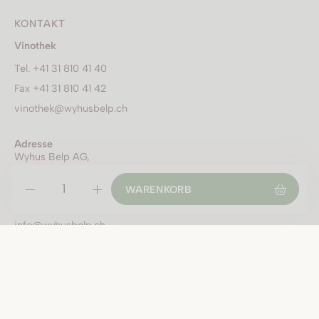
KONTAKT
Vinothek
Tel. +41 31 810 41 40
Fax +41 31 810 41 42
vinothek@wyhusbelp.ch
Adresse
Wyhus Belp AG,
Sägetstrasse 33, 3123 Belp
Kundensupport
WARENKORB
Tel. +41 31 810 41 41
info@wyhusbelp.ch
SICHERE BEZAHLUNG