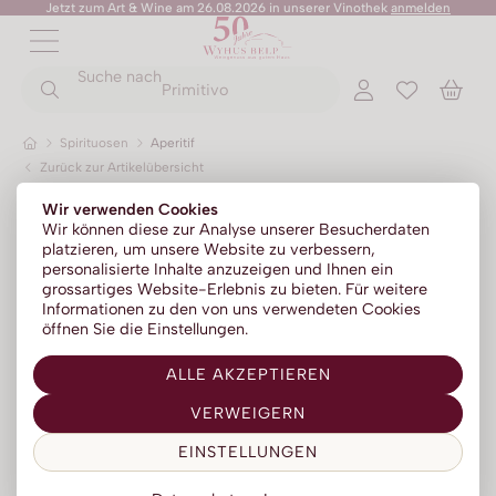
Jetzt zum Art & Wine am 26.08.2026 in unserer Vinothek
anmelden
ZURÜCK
ZURÜCK
Suche nach
ZURÜCK
ZURÜCK
ZURÜCK
ZURÜCK
ZURÜCK
Primitivo
Spirituosen
Aperitif
Zurück zur Artikelübersicht
Rotweine
Champagner
No Alc - Sparkling
Sommer-Sale
Senza Parole
Wir verwenden Cookies
Weissweine
Prosecco
No Alc - Stillwein
Kylie Minogue Wines
Wir können diese zur Analyse unserer Besucherdaten
platzieren, um unsere Website zu verbessern,
Roséweine
Franciacorta
No Alc - Aperitif
Elton John Zero
personalisierte Inhalte anzuzeigen und Ihnen ein
grossartiges Website-Erlebnis zu bieten. Für weitere
Dessertweine
Sparkling
No Alc - RTD Mixgetränke
AZZERIO
Informationen zu den von uns verwendeten Cookies
öffnen Sie die Einstellungen.
Fine Wines
Méthode traditionelle
Low Alc - Sparkling
Tosone
ALLE AKZEPTIEREN
Südweine
Low Alc - Stillwein
Mavrio
VERWEIGERN
Silentium
EINSTELLUNGEN