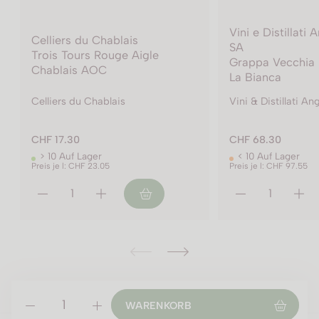
Vini e Distillati Angelo Delea
Vini e Distillati
SA
SA
Grappa Vecchia Le Morbide
Grappa Vecchia 
La Bianca
LA BIONDA
Vini & Distillati Angelo Delea SA
Vini & Distillati A
CHF 68.30
CHF 85.30
< 10 Auf Lager
< 10 Auf Lager
Preis je l: CHF 97.55
Preis je l: CHF 121.85
WARENKORB
ÖFFNUNGSZEITEN