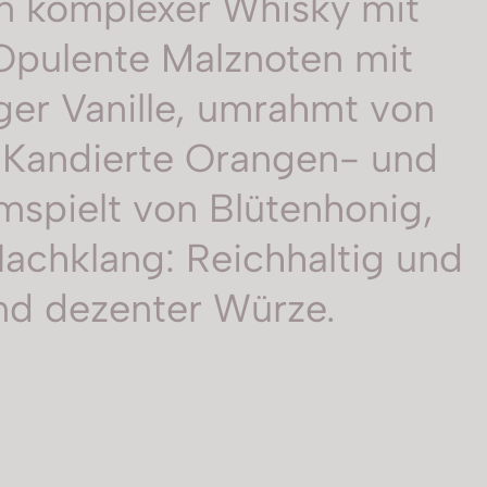
in komplexer Whisky mit
 Opulente Malznoten mit
ger Vanille, umrahmt von
 Kandierte Orangen- und
umspielt von Blütenhonig,
chklang: Reichhaltig und
nd dezenter Würze.