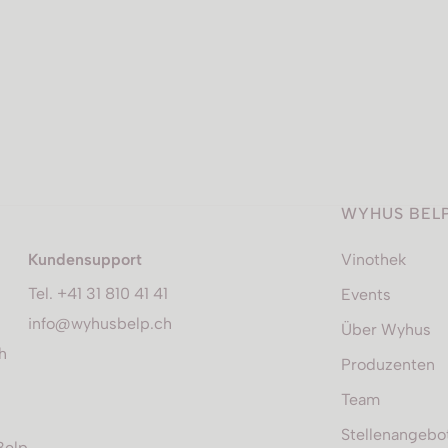
WYHUS BEL
Kundensupport
Vinothek
Tel. +41 31 810 41 41
Events
info@wyhusbelp.ch
Über Wyhus
h
Produzenten
Team
Stellenangebo
Belp