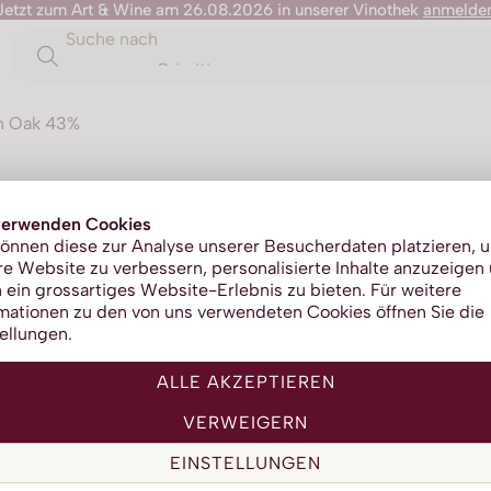
Jetzt zum Art & Wine am 26.08.2026 in unserer Vinothek
anmelde
Suche nach
Primitivo
an Oak 43%
Balvenie 
verwenden Cookies
önnen diese zur Analyse unserer Besucherdaten platzieren, 
e Website zu verbessern, personalisierte Inhalte anzuzeigen
Americ
 ein grossartiges Website-Erlebnis zu bieten. Für weitere
mationen zu den von uns verwendeten Cookies öffnen Sie die
ellungen.
ALLE AKZEPTIEREN
VERWEIGERN
EINSTELLUNGEN