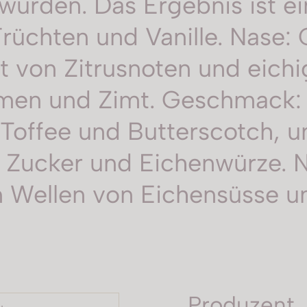
 wurden. Das Ergebnis ist e
rüchten und Vanille. Nase:
t von Zitrusnoten und eichi
men und Zimt. Geschmack:
 Toffee und Butterscotch, 
ucker und Eichenwürze. Na
en Wellen von Eichensüsse u
Produzent