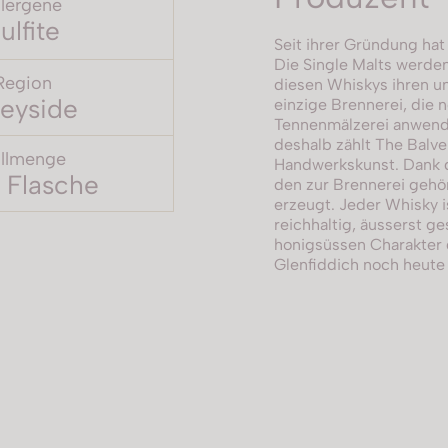
llergene
ulfite
Seit ihrer Gründung hat 
Die Single Malts werden
Region
diesen Whiskys ihren un
eyside
einzige Brennerei, die 
Tennenmälzerei anwende
deshalb zählt The Balv
llmenge
Handwerkskunst. Dank 
 Flasche
den zur Brennerei gehö
erzeugt. Jeder Whisky i
reichhaltig, äusserst 
honigsüssen Charakter g
Glenfiddich noch heute