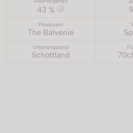
Alkoholgehalt
A
S
43 %
Produzent
The Balvenie
Sp
Ursprungsland
Fü
Schottland
70cl