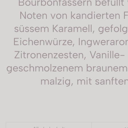
Bourbonfässern befüllt
Noten von kandierten F
süssem Karamell, gefolg
Eichenwürze, Ingweraro
Zitronenzesten, Vanille-
geschmolzenem braunem Z
malzig, mit sanft