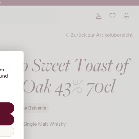
n
Zurück zur Artikelübersicht
12yo Sweet Toast of
um
 und
an Oak 43% 70cl
The Balvenie
Speyside, Single Malt Whisky