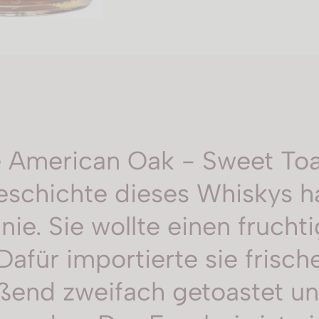
e American Oak - Sweet Toas
 Geschichte dieses Whiskys 
ie. Sie wollte einen fruch
 Dafür importierte sie fris
eßend zweifach getoastet un