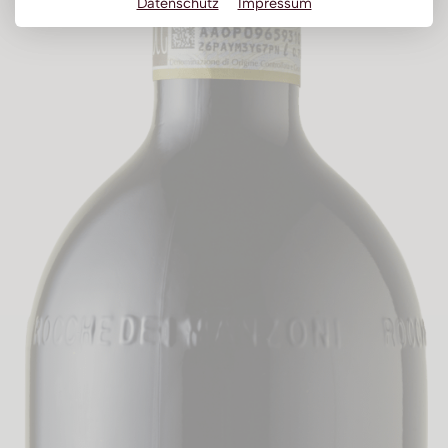
Datenschutz
Impressum
Obstbrand
Rum
Brandy | Weinbrand
Wermut
Whisky
Wodka