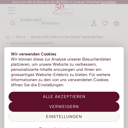
Jetzt zum Art & Wine am 26.08.2026 in unserer Vinothek
anmelden
ZURÜCK
ZURÜCK
Suche nach
ZURÜCK
ZURÜCK
ZURÜCK
ZURÜCK
ZURÜCK
Primitivo
Weine
Barolo DOCG Bricco San Pietro Vigna d'la Roul
Zurück zur Artikelübersicht
Champagner
Portwein
No Alc - Sparkling
Sommer-Sale
Senza Parole
Wir verwenden Cookies
Prosecco
Absinth
No Alc - Stillwein
Kylie Minogue Wines
Wir können diese zur Analyse unserer Besucherdaten
platzieren, um unsere Website zu verbessern,
Franciacorta
Aperitif | Bitter
No Alc - Aperitif
Elton John Zero
personalisierte Inhalte anzuzeigen und Ihnen ein
grossartiges Website-Erlebnis zu bieten. Für weitere
Sparkling
Calvados
No Alc - RTD Mixgetränke
AZZERIO
Informationen zu den von uns verwendeten Cookies
öffnen Sie die Einstellungen.
Méthode traditionelle
Cognac | Armagnac
Low Alc - Sparkling
Tosone
ALLE AKZEPTIEREN
Gin
Low Alc - Stillwein
Mavrio
VERWEIGERN
Grappa | Tresterbrand
Silentium
EINSTELLUNGEN
Likör
Likörweine