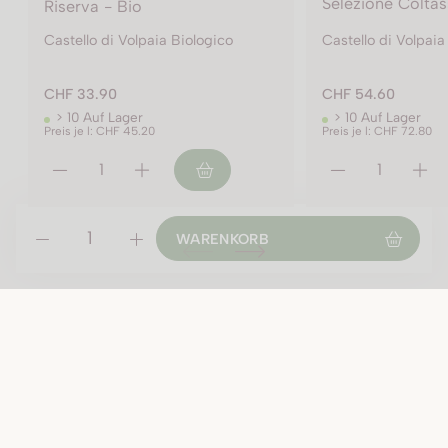
Selezione Coltassala
Castello di Volpaia Biologico
Castello di Volpaia
CHF 54.60
CHF 24.70
> 10 Auf Lager
> 10 Auf Lager
Preis je l: CHF 72.80
Preis je l: CHF 32.95
2020 - 75 cl Flasche
2020 - 150 cl Flasche
WARENKORB
2021 - 75 cl Flasche
ÖFFNUNGSZEITEN
Montag geschlossen
Di-Fr:
09:00 - 12:00 Uhr