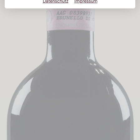
Datenschutz
Impressum
Obstbrand
Rum
Brandy | Weinbrand
Wermut
Whisky
Wodka