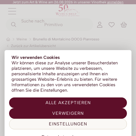
Jetzt zum Art & Wine am 26.08.2026 in unserer Vinothek
anmelden
ZURÜCK
ZURÜCK
Suche nach
ZURÜCK
ZURÜCK
ZURÜCK
ZURÜCK
ZURÜCK
Primitivo
Weine
Brunello di Montalcino DOCG Pianrosso
Zurück zur Artikelübersicht
Champagner
Portwein
No Alc - Sparkling
Sommer-Sale
Senza Parole
Wir verwenden Cookies
Prosecco
Absinth
No Alc - Stillwein
Kylie Minogue Wines
Wir können diese zur Analyse unserer Besucherdaten
platzieren, um unsere Website zu verbessern,
Franciacorta
Aperitif | Bitter
No Alc - Aperitif
Elton John Zero
personalisierte Inhalte anzuzeigen und Ihnen ein
grossartiges Website-Erlebnis zu bieten. Für weitere
Sparkling
Calvados
No Alc - RTD Mixgetränke
AZZERIO
Informationen zu den von uns verwendeten Cookies
öffnen Sie die Einstellungen.
Méthode traditionelle
Cognac | Armagnac
Low Alc - Sparkling
Tosone
ALLE AKZEPTIEREN
Gin
Low Alc - Stillwein
Mavrio
VERWEIGERN
Grappa | Tresterbrand
Silentium
EINSTELLUNGEN
Likör
Likörweine