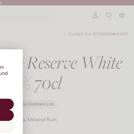
n
Zurück zur Artikelübersicht
n´s Reserve White
um
 und
40% 70cl
St. Lucia Distillers Ltd.
St. Lucia, Melasse Rum