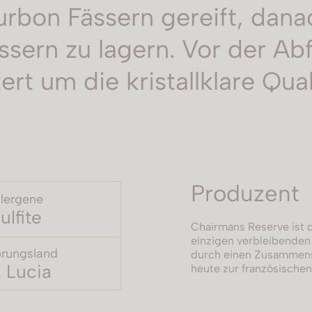
ourbon Fässern gereift, dan
sern zu lagern. Vor der Ab
rt um die kristallklare Qual
Produzent
llergene
ulfite
Chairmans Reserve ist d
einzigen verbleibenden 
rungsland
durch einen Zusammens
. Lucia
heute zur französische