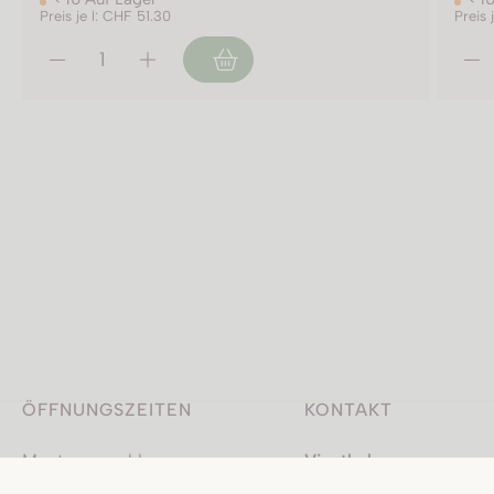
Preis je l: CHF 51.30
Preis 
ÖFFNUNGSZEITEN
KONTAKT
Montag geschlossen
Vinothek