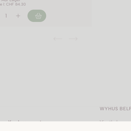
je l: CHF 84.30
WYHUS BEL
Kundensupport
Vinothek