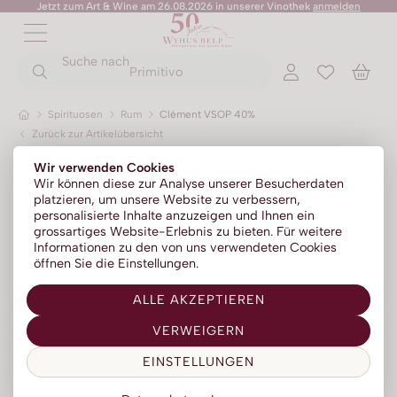
Jetzt zum Art & Wine am 26.08.2026 in unserer Vinothek
anmelden
ZURÜCK
ZURÜCK
Suche nach
ZURÜCK
ZURÜCK
ZURÜCK
ZURÜCK
ZURÜCK
Primitivo
Spirituosen
Rum
Clément VSOP 40%
Zurück zur Artikelübersicht
Rotweine
Champagner
No Alc - Sparkling
Sommer-Sale
Senza Parole
Wir verwenden Cookies
Weissweine
Prosecco
No Alc - Stillwein
Kylie Minogue Wines
Wir können diese zur Analyse unserer Besucherdaten
platzieren, um unsere Website zu verbessern,
Roséweine
Franciacorta
No Alc - Aperitif
Elton John Zero
personalisierte Inhalte anzuzeigen und Ihnen ein
grossartiges Website-Erlebnis zu bieten. Für weitere
Dessertweine
Sparkling
No Alc - RTD Mixgetränke
AZZERIO
Informationen zu den von uns verwendeten Cookies
öffnen Sie die Einstellungen.
Fine Wines
Méthode traditionelle
Low Alc - Sparkling
Tosone
ALLE AKZEPTIEREN
Südweine
Low Alc - Stillwein
Mavrio
VERWEIGERN
Silentium
EINSTELLUNGEN