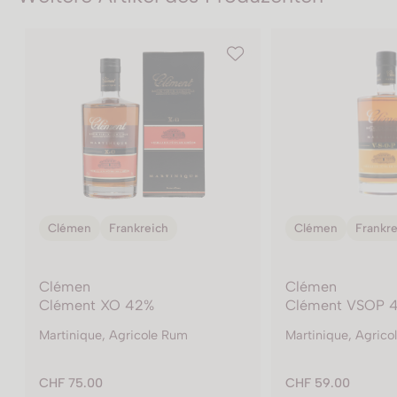
émen
Frankreich
Clémen
Frankreich
men
Clémen
ment XO 42%
Clément VSOP 40%
inique, Agricole Rum
Martinique, Agricole Rum
75.00
CHF 59.00