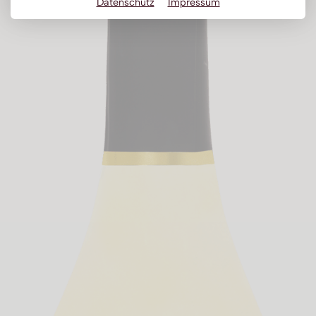
Datenschutz
Impressum
Obstbrand
Rum
Brandy | Weinbrand
Wermut
Whisky
Wodka