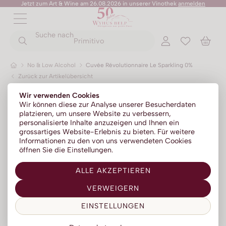
Jetzt zum Art & Wine am 26.08.2026 in unserer Vinothek
anmelden
ZURÜCK
ZURÜCK
Suche nach
ZURÜCK
ZURÜCK
ZURÜCK
ZURÜCK
ZURÜCK
Primitivo
No & Low Alcohol
Cuvée Révolutionnaire Le Sparkling 0%
Zurück zur Artikelübersicht
Rotweine
Champagner
Portwein
Sommer-Sale
Senza Parole
Wir verwenden Cookies
Weissweine
Prosecco
Absinth
Kylie Minogue Wines
Wir können diese zur Analyse unserer Besucherdaten
platzieren, um unsere Website zu verbessern,
Roséweine
Franciacorta
Aperitif | Bitter
Elton John Zero
personalisierte Inhalte anzuzeigen und Ihnen ein
grossartiges Website-Erlebnis zu bieten. Für weitere
Dessertweine
Sparkling
Calvados
AZZERIO
Informationen zu den von uns verwendeten Cookies
öffnen Sie die Einstellungen.
Fine Wines
Méthode traditionelle
Cognac | Armagnac
Tosone
ALLE AKZEPTIEREN
Südweine
Gin
Mavrio
VERWEIGERN
Grappa | Tresterbrand
Silentium
EINSTELLUNGEN
Likör
Likörweine