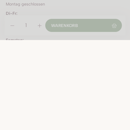
Montag geschlossen
Di-Fr:
09:00 - 12:00 Uhr
WARENKORB
13:30 - 18:30 Uhr
Samstag:
09:00 - 16:00 Uhr
Öffnungszeiten an Feiertagen:
Fr, 31.7.2026 9-16 Uhr durchgehend
Sa, 1.8.2026 geschlossen
Di, 4.8.2026 ausserordentlich geschlossen wegen Inventur
Do, 24.12.2026 bis 16 Uhr / Sa, 26.12.2026 geschlossen
Do, 31.12.2026 bis 16 Uhr / Sa, 2.1.2027 geschlossen
KONTAKT
Vinothek
Tel. +41 31 810 41 40