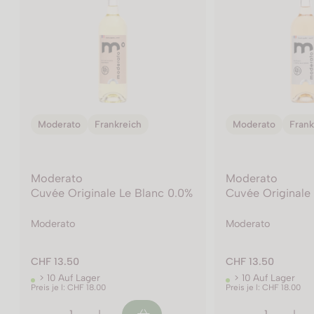
Moderato
Frankreich
Moderato
Frank
Moderato
Moderato
Cuvée Révolutio
%
Cuvée Originale Le Rosé 0.0%
Rouge 0%
Moderato
Moderato
CHF 13.50
CHF 17.50
> 10 Auf Lager
> 10 Auf Lager
Preis je l: CHF 18.00
Preis je l: CHF 23.35