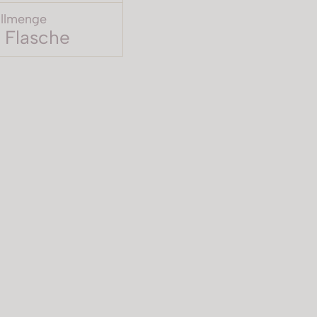
llmenge
 Flasche