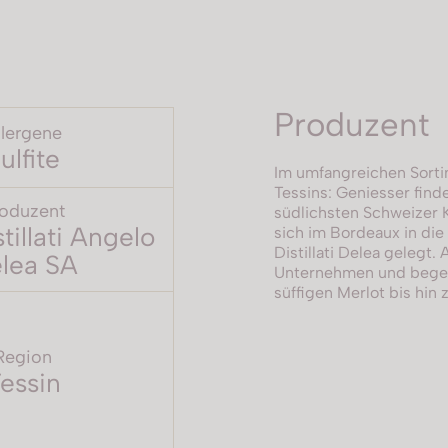
Produzent
llergene
ulfite
Im umfangreichen Sortim
Tessins: Geniesser fin
oduzent
südlichsten Schweizer 
stillati Angelo
sich im Bordeaux in die
Distillati Delea gelegt
lea SA
Unternehmen und begei
süffigen Merlot bis hi
Region
essin