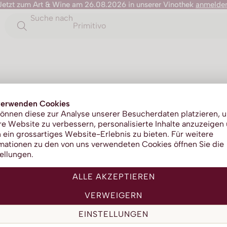
Jetzt zum Art & Wine am 26.08.2026 in unserer Vinothek
anmelde
Suche nach
Primitivo
Diamante
verwenden Cookies
önnen diese zur Analyse unserer Besucherdaten platzieren, 
e Website zu verbessern, personalisierte Inhalte anzuzeigen
DO
 ein grossartiges Website-Erlebnis zu bieten. Für weitere
mationen zu den von uns verwendeten Cookies öffnen Sie die
ellungen.
ALLE AKZEPTIEREN
VERWEIGERN
Vini
EINSTELLUNGEN