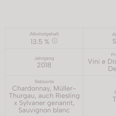
Alkoholgehalt
A
S
13.5 %
Pr
Jahrgang
Vini e Di
2018
De
Rebsorte
Chardonnay, Müller-
Thurgau, auch Riesling
T
x Sylvaner genannt,
Sauvignon blanc