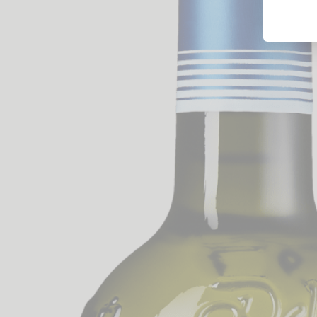
Likörweine
Obstbrand
Rum
Brandy | Weinbrand
Wermut
Whisky
Wodka