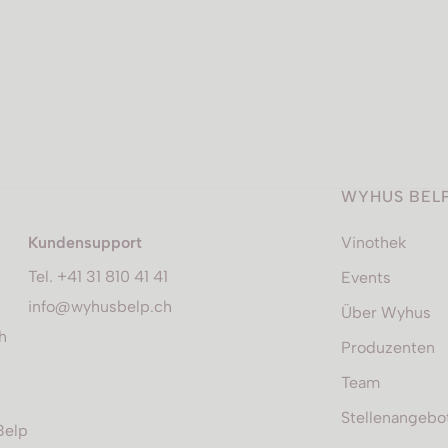
WYHUS BEL
Kundensupport
Vinothek
Tel. +41 31 810 41 41
Events
info@wyhusbelp.ch
Über Wyhus
h
Produzenten
Team
Stellenangebo
Belp