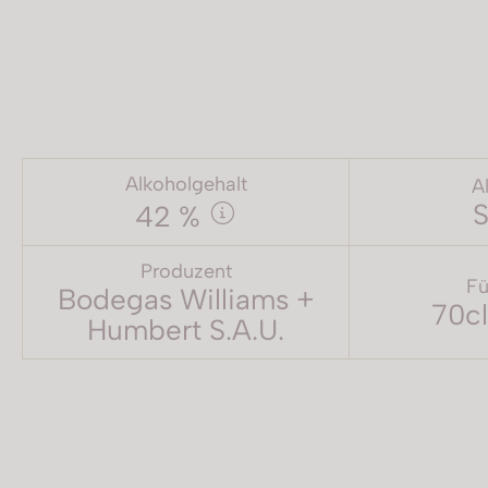
Alkoholgehalt
A
S
42 %
Produzent
Fü
Bodegas Williams +
70cl
Humbert S.A.U.