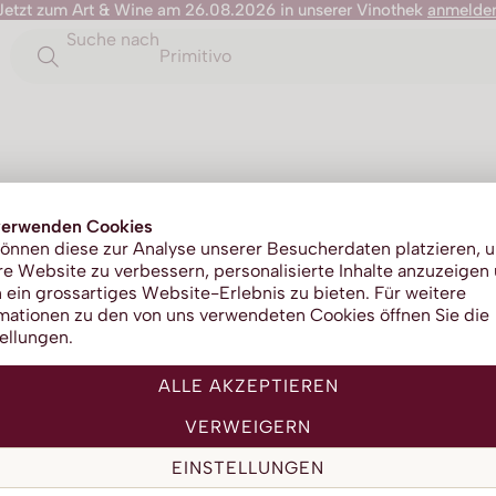
Jetzt zum Art & Wine am 26.08.2026 in unserer Vinothek
anmelde
Suche nach
Primitivo
Dos Made
verwenden Cookies
önnen diese zur Analyse unserer Besucherdaten platzieren, 
e Website zu verbessern, personalisierte Inhalte anzuzeigen
 ein grossartiges Website-Erlebnis zu bieten. Für weitere
mationen zu den von uns verwendeten Cookies öffnen Sie die
ellungen.
Bo
ALLE AKZEPTIEREN
VERWEIGERN
EINSTELLUNGEN