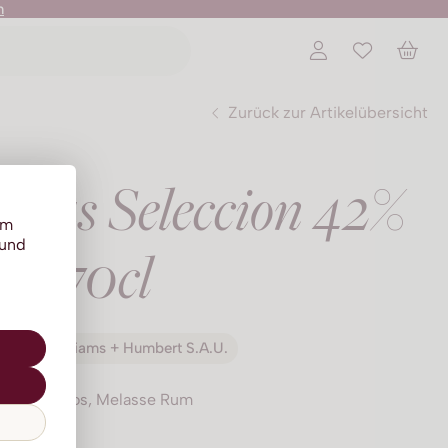
n
Zurück zur Artikelübersicht
ras Seleccion 42%
um
 und
70cl
degas Williams + Humbert S.A.U.
Barbados, Melasse Rum