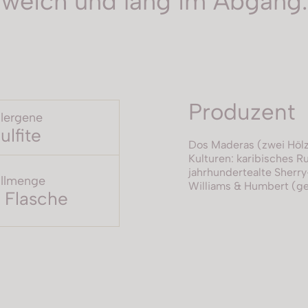
weich und lang im Abgang.
Produzent
llergene
ulfite
Dos Maderas (zwei Hölz
Kulturen: karibisches R
jahrhundertealte Sherry
llmenge
Williams & Humbert (ge
 Flasche