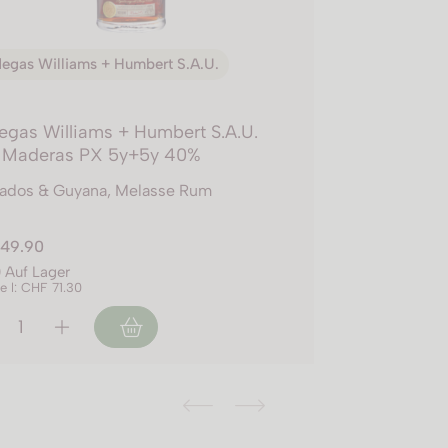
egas Williams + Humbert S.A.U.
gas Williams + Humbert S.A.U.
 Maderas PX 5y+5y 40%
ados & Guyana, Melasse Rum
49.90
0 Auf Lager
je l: CHF 71.30