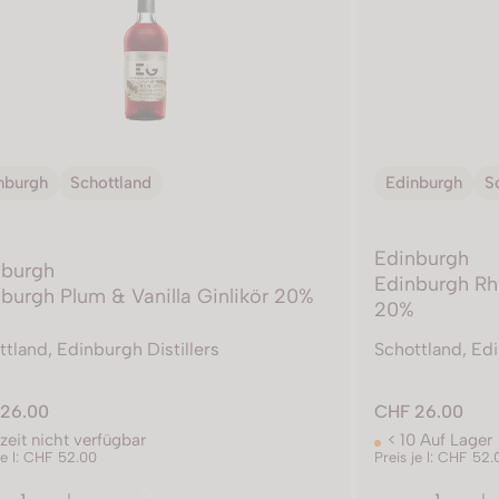
nburgh
Schottland
Edinburgh
S
Edinburgh
nburgh
Edinburgh Rh
burgh Plum & Vanilla Ginlikör 20%
20%
tland, Edinburgh Distillers
Schottland, Edi
26.00
CHF 26.00
zeit nicht verfügbar
< 10 Auf Lager
je l: CHF 52.00
Preis je l: CHF 52.