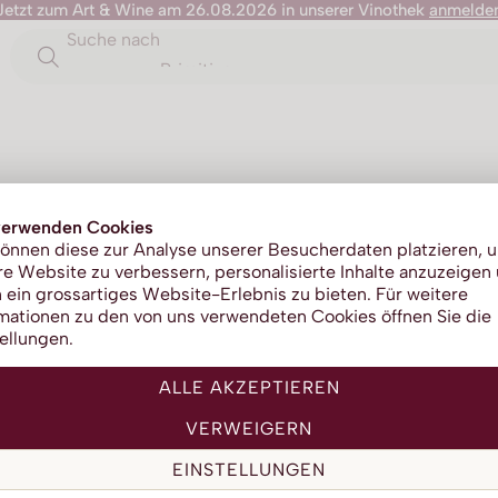
Jetzt zum Art & Wine am 26.08.2026 in unserer Vinothek
anmelde
Suche nach
Primitivo
Edinb
verwenden Cookies
önnen diese zur Analyse unserer Besucherdaten platzieren, 
e Website zu verbessern, personalisierte Inhalte anzuzeigen
Gin
 ein grossartiges Website-Erlebnis zu bieten. Für weitere
mationen zu den von uns verwendeten Cookies öffnen Sie die
ellungen.
ALLE AKZEPTIEREN
VERWEIGERN
S
EINSTELLUNGEN