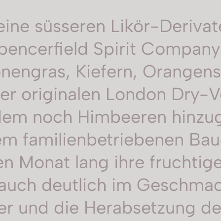
ine süsseren Likör-Derivat
encerfield Spirit Company h
ronengras, Kiefern, Orangen
 originalen London Dry-Ve
dem noch Himbeeren hinzug
em familienbetriebenen Ba
n Monat lang ihre fruchti
 auch deutlich im Geschmac
r und die Herabsetzung der