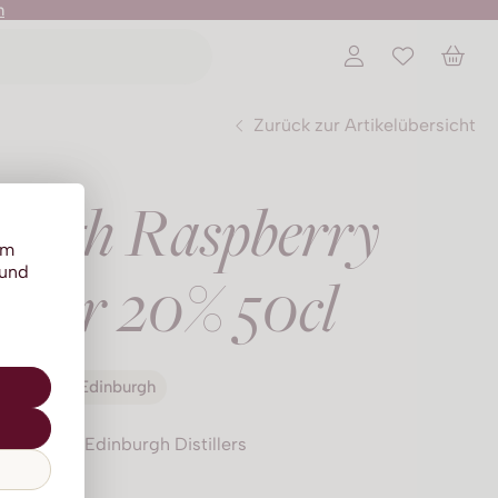
n
Zurück zur Artikelübersicht
urgh Raspberry
um
 und
likör 20% 50cl
Edinburgh
chottland, Edinburgh Distillers