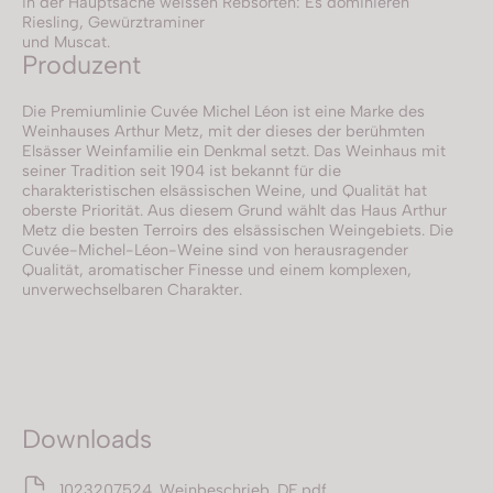
in der Hauptsache weissen Rebsorten: Es dominieren
Riesling, Gewürztraminer
und Muscat.
Produzent
Die Premiumlinie Cuvée Michel Léon ist eine Marke des
Weinhauses Arthur Metz, mit der dieses der berühmten
Elsässer Weinfamilie ein Denkmal setzt. Das Weinhaus mit
seiner Tradition seit 1904 ist bekannt für die
charakteristischen elsässischen Weine, und Qualität hat
oberste Priorität. Aus diesem Grund wählt das Haus Arthur
Metz die besten Terroirs des elsässischen Weingebiets. Die
Cuvée-Michel-Léon-Weine sind von herausragender
Qualität, aromatischer Finesse und einem komplexen,
unverwechselbaren Charakter.
Downloads
1023207524_Weinbeschrieb_DE.pdf