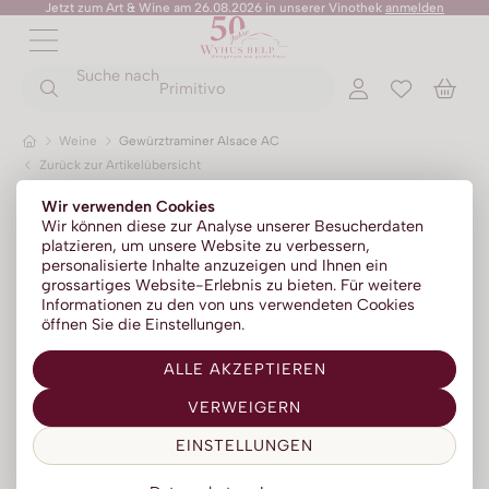
Jetzt zum Art & Wine am 26.08.2026 in unserer Vinothek
anmelden
ZURÜCK
ZURÜCK
Suche nach
ZURÜCK
ZURÜCK
ZURÜCK
ZURÜCK
ZURÜCK
Primitivo
Weine
Gewürztraminer Alsace AC
Zurück zur Artikelübersicht
Champagner
Portwein
No Alc - Sparkling
Sommer-Sale
Senza Parole
Wir verwenden Cookies
Prosecco
Absinth
No Alc - Stillwein
Kylie Minogue Wines
Wir können diese zur Analyse unserer Besucherdaten
platzieren, um unsere Website zu verbessern,
Franciacorta
Aperitif | Bitter
No Alc - Aperitif
Elton John Zero
personalisierte Inhalte anzuzeigen und Ihnen ein
grossartiges Website-Erlebnis zu bieten. Für weitere
Sparkling
Calvados
No Alc - RTD Mixgetränke
AZZERIO
Informationen zu den von uns verwendeten Cookies
öffnen Sie die Einstellungen.
Méthode traditionelle
Cognac | Armagnac
Low Alc - Sparkling
Tosone
ALLE AKZEPTIEREN
Gin
Low Alc - Stillwein
Mavrio
VERWEIGERN
Grappa | Tresterbrand
Silentium
EINSTELLUNGEN
Likör
Likörweine