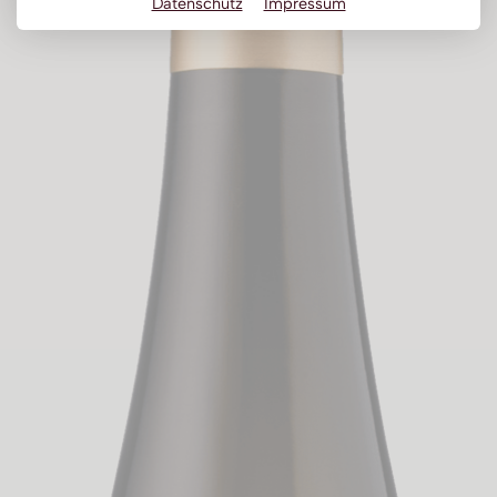
Datenschutz
Impressum
Obstbrand
Rum
Brandy | Weinbrand
Wermut
Whisky
Wodka