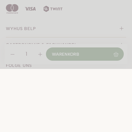
WYHUS BELP
GASTRONOMIE & FACHHANDEL
WARENKORB
FOLGE UNS
Instagram
Facebook
Cookieeinstellungen
Barrierefreiheit
Datenschutz
AGB
Impressum
© 2026 | Wyhus Belp AG