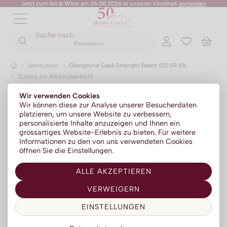
Jetzt zum Art & Wine am 26.08.2026 in unserer Vinothek
anmelden
Spumante
ZURÜCK
ZURÜCK
Suche nach
ZURÜCK
ZURÜCK
ZURÜCK
ZURÜCK
ZURÜCK
Primitivo
Spirituosen
Glengoyne Cask Strenght Batch 010 59.5%
Zurück zur Artikelübersicht
Rotweine
Champagner
No Alc - Sparkling
Sommer-Sale
Senza Parole
Wir verwenden Cookies
Weissweine
Prosecco
No Alc - Stillwein
Kylie Minogue Wines
Wir können diese zur Analyse unserer Besucherdaten
platzieren, um unsere Website zu verbessern,
Roséweine
Franciacorta
No Alc - Aperitif
Elton John Zero
personalisierte Inhalte anzuzeigen und Ihnen ein
grossartiges Website-Erlebnis zu bieten. Für weitere
Dessertweine
Sparkling
No Alc - RTD Mixgetränke
AZZERIO
Informationen zu den von uns verwendeten Cookies
öffnen Sie die Einstellungen.
Fine Wines
Méthode traditionelle
Low Alc - Sparkling
Tosone
ALLE AKZEPTIEREN
Südweine
Low Alc - Stillwein
Mavrio
VERWEIGERN
Silentium
EINSTELLUNGEN