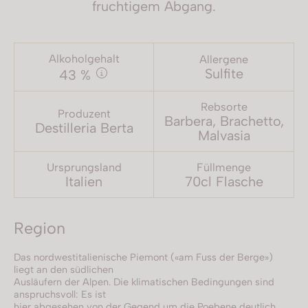
fruchtigem Abgang.
Alkoholgehalt
Allergene
Sulfite
43 %
Rebsorte
Produzent
Barbera, Brachetto,
Destilleria Berta
Malvasia
Ursprungsland
Füllmenge
Italien
70cl Flasche
Region
Das nordwestitalienische Piemont («am Fuss der Berge»)
liegt an den südlichen
Ausläufern der Alpen. Die klimatischen Bedingungen sind
anspruchsvoll: Es ist
hier abgesehen von der Gegend um die Poebene deutlich