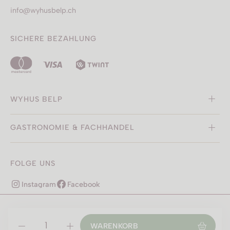
info@wyhusbelp.ch
SICHERE BEZAHLUNG
WYHUS BELP
GASTRONOMIE & FACHHANDEL
FOLGE UNS
Instagram
Facebook
Cookieeinstellungen
Barrierefreiheit
Datenschutz
AGB
WARENKORB
Impressum