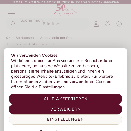
Jetzt zum Art & Wine am 26.08.2026 in unserer Vinothek
anmelden
ZURÜCK
ZURÜCK
Suche nach
ZURÜCK
ZURÜCK
ZURÜCK
ZURÜCK
ZURÜCK
Primitivo
Spirituosen
Grappa Solo per Gian
Zurück zur Artikelübersicht
Rotweine
Champagner
No Alc - Sparkling
Sommer-Sale
Senza Parole
Wir verwenden Cookies
Weissweine
Prosecco
No Alc - Stillwein
Kylie Minogue Wines
Wir können diese zur Analyse unserer Besucherdaten
platzieren, um unsere Website zu verbessern,
Roséweine
Franciacorta
No Alc - Aperitif
Elton John Zero
personalisierte Inhalte anzuzeigen und Ihnen ein
grossartiges Website-Erlebnis zu bieten. Für weitere
Dessertweine
Sparkling
No Alc - RTD Mixgetränke
AZZERIO
Informationen zu den von uns verwendeten Cookies
öffnen Sie die Einstellungen.
Fine Wines
Méthode traditionelle
Low Alc - Sparkling
Tosone
ALLE AKZEPTIEREN
Südweine
Low Alc - Stillwein
Mavrio
VERWEIGERN
Silentium
EINSTELLUNGEN