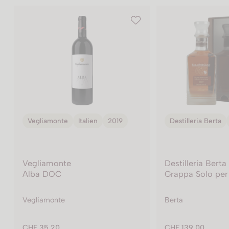
Destilleria Berta
Italien
Vite Colte
Ita
Destilleria Berta
Vite Colte
Grappa Solo per Gian
Barbera d'Alb
Berta
Vite Colte
CHF 139.00
CHF 17.00