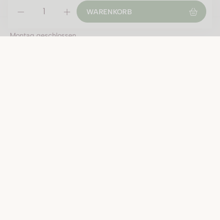
WARENKORB
ÖFFNUNGSZEITEN
Montag geschlossen
Di-Fr:
09:00 - 12:00 Uhr
13:30 - 18:30 Uhr
Samstag:
09:00 - 16:00 Uhr
Öffnungszeiten an Feiertagen:
Fr, 31.7.2026 9-16 Uhr durchgehend
Sa, 1.8.2026 geschlossen
Di, 4.8.2026 ausserordentlich geschlossen wegen Inventur
Do, 24.12.2026 bis 16 Uhr / Sa, 26.12.2026 geschlossen
Do, 31.12.2026 bis 16 Uhr / Sa, 2.1.2027 geschlossen
KONTAKT