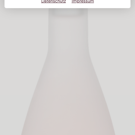
Datenschutz
Impressum
Obstbrand
Rum
Brandy | Weinbrand
Wermut
Whisky
Wodka