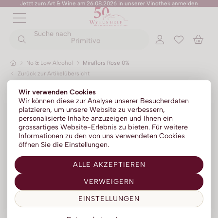
Jetzt zum Art & Wine am 26.08.2026 in unserer Vinothek
anmelden
ZURÜCK
ZURÜCK
Suche nach
ZURÜCK
ZURÜCK
ZURÜCK
ZURÜCK
ZURÜCK
Primitivo
No & Low Alcohol
Miraflors Rosé 0%
Zurück zur Artikelübersicht
Rotweine
Champagner
Portwein
Sommer-Sale
Senza Parole
Wir verwenden Cookies
Weissweine
Prosecco
Absinth
Kylie Minogue Wines
Wir können diese zur Analyse unserer Besucherdaten
platzieren, um unsere Website zu verbessern,
Roséweine
Franciacorta
Aperitif | Bitter
Elton John Zero
personalisierte Inhalte anzuzeigen und Ihnen ein
grossartiges Website-Erlebnis zu bieten. Für weitere
Dessertweine
Sparkling
Calvados
AZZERIO
Informationen zu den von uns verwendeten Cookies
öffnen Sie die Einstellungen.
Fine Wines
Méthode traditionelle
Cognac | Armagnac
Tosone
ALLE AKZEPTIEREN
Südweine
Gin
Mavrio
VERWEIGERN
Grappa | Tresterbrand
Silentium
EINSTELLUNGEN
Likör
Likörweine