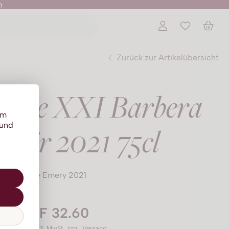
n
Zurück zur Artikelübersicht
bile XXI Barbera
um
 und
inoir 2021 75cl
Cave Emery 2021
CHF 32.60
Preis inkl. 8.1% MwSt.
zzgl. Versand