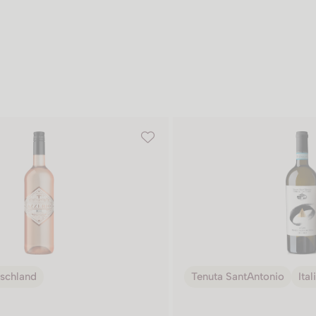
schland
Tenuta SantAntonio
Ital