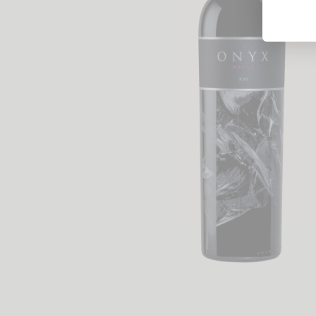
Likörweine
Obstbrand
Rum
Brandy | Weinbrand
Wermut
Whisky
Wodka