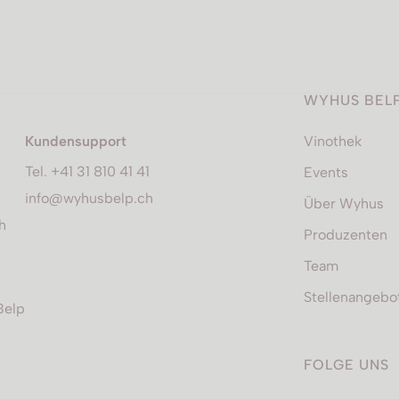
WYHUS BEL
Kundensupport
Vinothek
Tel. +41 31 810 41 41
Events
info@wyhusbelp.ch
Über Wyhus
h
Produzenten
Team
Stellenangebo
Belp
FOLGE UNS