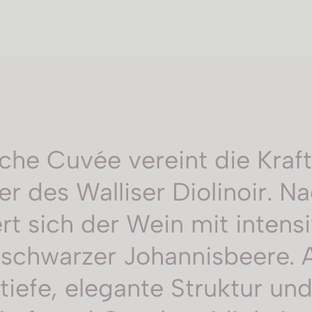
che Cuvée vereint die Kraf
r des Walliser Diolinoir. N
ert sich der Wein mit inten
 schwarzer Johannisbeere. 
iefe, elegante Struktur un