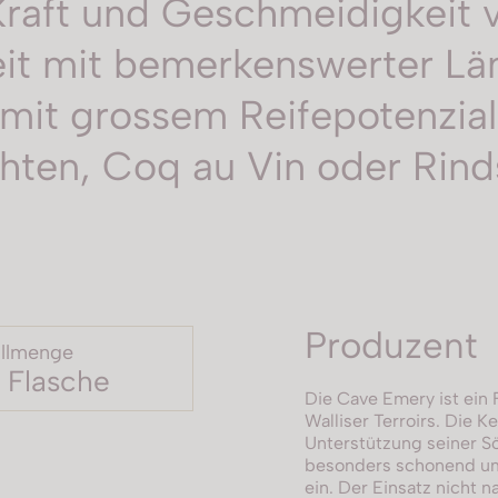
Kraft und Geschmeidigkeit 
it mit bemerkenswerter Län
 mit grossem Reifepotenzial 
ten, Coq au Vin oder Rindsf
Produzent
llmenge
 Flasche
Die Cave Emery ist ein 
Walliser Terroirs. Die K
Unterstützung seiner S
besonders schonend um 
ein. Der Einsatz nicht n