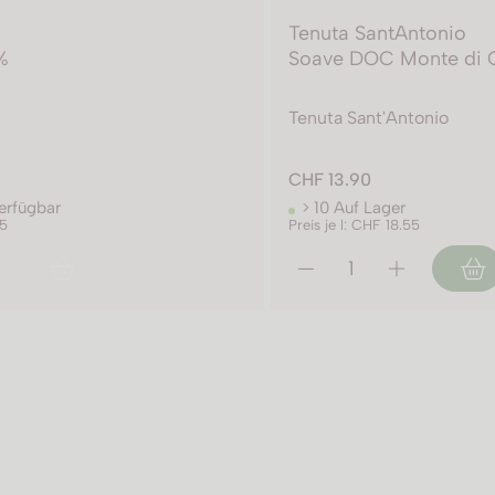
Tenuta SantAntonio
0%
Soave DOC Monte di 
Tenuta Sant'Antonio
CHF 13.90
verfügbar
> 10 Auf Lager
85
Preis je l: CHF 18.55