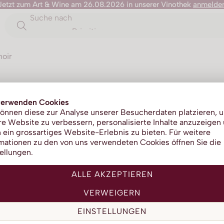
Jetzt zum Art & Wine am 26.08.2026 in unserer Vinothek
anmelde
Suche nach
Primitivo
noir
Onyx No
verwenden Cookies
önnen diese zur Analyse unserer Besucherdaten platzieren, 
e Website zu verbessern, personalisierte Inhalte anzuzeigen
Diol
 ein grossartiges Website-Erlebnis zu bieten. Für weitere
mationen zu den von uns verwendeten Cookies öffnen Sie die
ellungen.
ALLE AKZEPTIEREN
VERWEIGERN
EINSTELLUNGEN