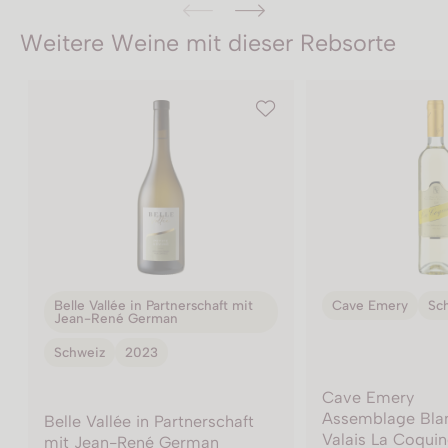
Weitere Weine mit dieser Rebsorte
Cave Emery
Schweiz
2023
Cave Emery
Sc
Cave Emery
Cave Emery
Assemblage Blanc AOC
Petite Arvine L'
Valais La Coquine
Valais