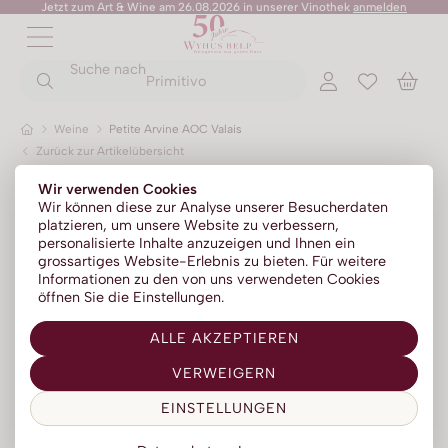
Jetzt zum Art & Wine am 26.08.2026 in unserer Vinothek
anmelden
ZURÜCK
ZURÜCK
Suche nach
ZURÜCK
ZURÜCK
ZURÜCK
ZURÜCK
ZURÜCK
Primitivo
Weine
Petite Arvine AOC Valais
Zurück zur Artikelübersicht
Champagner
Portwein
No Alc - Sparkling
Sommer-Sale
Senza Parole
Wir verwenden Cookies
Prosecco
Absinth
No Alc - Stillwein
Kylie Minogue Wines
Wir können diese zur Analyse unserer Besucherdaten
platzieren, um unsere Website zu verbessern,
Franciacorta
Aperitif | Bitter
No Alc - Aperitif
Elton John Zero
personalisierte Inhalte anzuzeigen und Ihnen ein
grossartiges Website-Erlebnis zu bieten. Für weitere
Sparkling
Calvados
No Alc - RTD Mixgetränke
AZZERIO
Informationen zu den von uns verwendeten Cookies
öffnen Sie die Einstellungen.
Méthode traditionelle
Cognac | Armagnac
Low Alc - Sparkling
Tosone
ALLE AKZEPTIEREN
Gin
Low Alc - Stillwein
Mavrio
VERWEIGERN
Grappa | Tresterbrand
Silentium
EINSTELLUNGEN
Likör
Likörweine