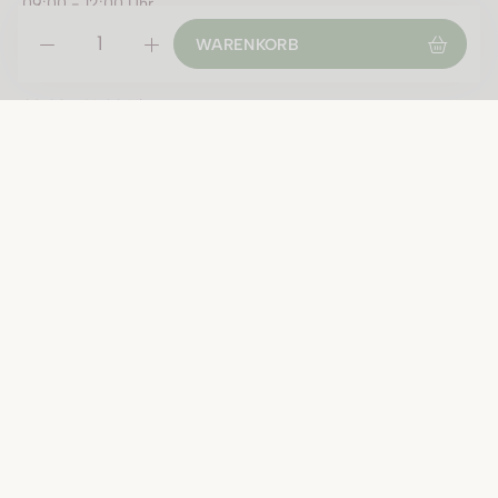
09:00 - 12:00 Uhr
13:30 - 18:30 Uhr
WARENKORB
Samstag:
09:00 - 16:00 Uhr
Öffnungszeiten an Feiertagen:
Fr, 31.7.2026 9-16 Uhr durchgehend
Sa, 1.8.2026 geschlossen
Di, 4.8.2026 ausserordentlich geschlossen wegen Inventur
Do, 24.12.2026 bis 16 Uhr / Sa, 26.12.2026 geschlossen
Do, 31.12.2026 bis 16 Uhr / Sa, 2.1.2027 geschlossen
KONTAKT
Vinothek
Tel. +41 31 810 41 40
Fax +41 31 810 41 42
vinothek@wyhusbelp.ch