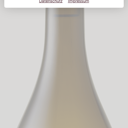
Datenschutz
Impressum
Obstbrand
Rum
Brandy | Weinbrand
Wermut
Whisky
Wodka