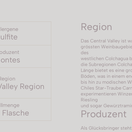
Region
llergene
ulfite
Das Central Valley ist 
grössten Weinbaugebiet
oduzent
des
ontes
westlichen Colchagua bi
die Subregionen Colcha
Länge bietet es eine gr
Böden, was in einem en
Region
bis hin zu modischen Wei
Valley Region
Chiles Star-Traube Carm
experimentieren Winzer
Riesling
llmenge
und sogar Gewürztrami
 Flasche
Produzent
Als Glücksbringer steht