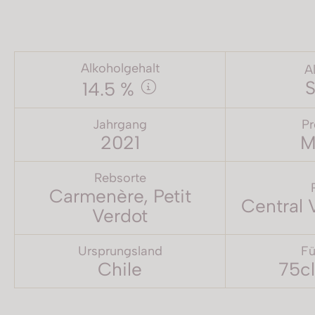
Alkoholgehalt
A
S
14.5 %
Jahrgang
Pr
2021
M
Rebsorte
Carmenère, Petit
Central 
Verdot
Ursprungsland
Fü
Chile
75cl