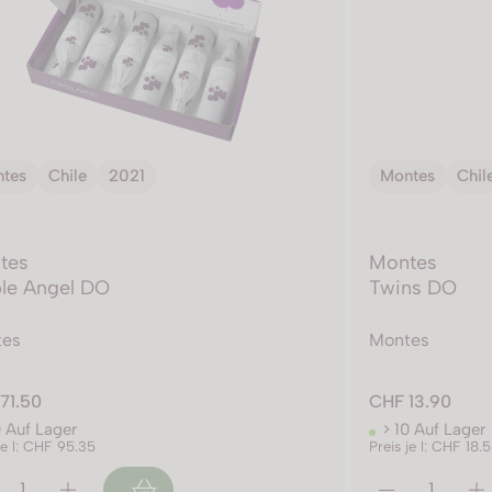
tes
Chile
2021
Montes
Chil
tes
Montes
le Angel DO
Twins DO
tes
Montes
71.50
CHF 13.90
0 Auf Lager
> 10 Auf Lager
je l: CHF 95.35
Preis je l: CHF 18.