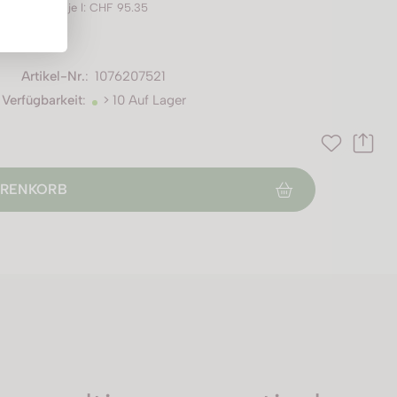
Preis je l: CHF 95.35
Artikel-Nr.
:
1076207521
Verfügbarkeit
:
> 10 Auf Lager
RENKORB