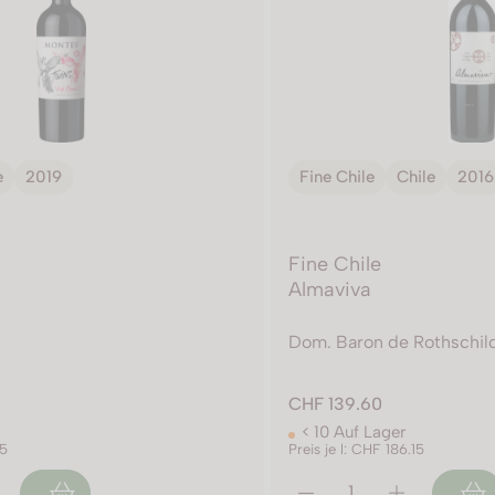
e
2019
Fine Chile
Chile
2016
Fine Chile
Almaviva
Dom. Baron de Rothschil
CHF 139.60
< 10 Auf Lager
55
Preis je l: CHF 186.15