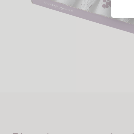
Likörweine
Obstbrand
Rum
Brandy | Weinbrand
Wermut
Whisky
Wodka