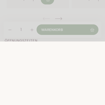
2023 - 75 cl Flasche
2023 - 150 cl Flasche
WARENKORB
2024 - 75 cl Flasche
ÖFFNUNGSZEITEN
Montag geschlossen
Di-Fr:
09:00 - 12:00 Uhr
13:30 - 18:30 Uhr
Samstag:
09:00 - 16:00 Uhr
Öffnungszeiten an Feiertagen:
Fr, 31.7.2026 9-16 Uhr durchgehend
Sa, 1.8.2026 geschlossen