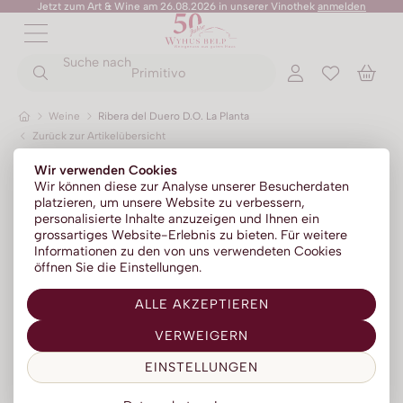
Jetzt zum Art & Wine am 26.08.2026 in unserer Vinothek
anmelden
ZURÜCK
ZURÜCK
Suche nach
ZURÜCK
ZURÜCK
ZURÜCK
ZURÜCK
ZURÜCK
Primitivo
Weine
Ribera del Duero D.O. La Planta
Zurück zur Artikelübersicht
Champagner
Portwein
No Alc - Sparkling
Sommer-Sale
Senza Parole
Wir verwenden Cookies
Prosecco
Absinth
No Alc - Stillwein
Kylie Minogue Wines
Wir können diese zur Analyse unserer Besucherdaten
platzieren, um unsere Website zu verbessern,
Franciacorta
Aperitif | Bitter
No Alc - Aperitif
Elton John Zero
personalisierte Inhalte anzuzeigen und Ihnen ein
grossartiges Website-Erlebnis zu bieten. Für weitere
Sparkling
Calvados
No Alc - RTD Mixgetränke
AZZERIO
Informationen zu den von uns verwendeten Cookies
öffnen Sie die Einstellungen.
Méthode traditionelle
Cognac | Armagnac
Low Alc - Sparkling
Tosone
ALLE AKZEPTIEREN
Gin
Low Alc - Stillwein
Mavrio
VERWEIGERN
Grappa | Tresterbrand
Silentium
EINSTELLUNGEN
Likör
Likörweine