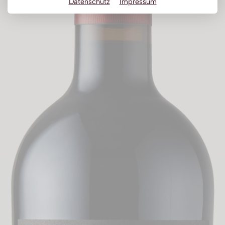
Datenschutz
Impressum
Obstbrand
Rum
Brandy | Weinbrand
Wermut
Whisky
Wodka