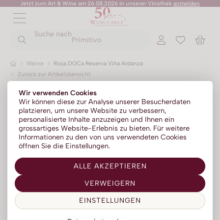
Jetzt zum Art & Wine am 26.08.2026 in unserer Vinothek
anmelden
ZURÜCK
ZURÜCK
Suche nach
ZURÜCK
ZURÜCK
ZURÜCK
ZURÜCK
ZURÜCK
Primitivo
Weine
Rioja DOCa Reserva Viña Ardanza
Zurück zur Artikelübersicht
Champagner
Portwein
No Alc - Sparkling
Sommer-Sale
Senza Parole
Wir verwenden Cookies
Prosecco
Absinth
No Alc - Stillwein
Kylie Minogue Wines
Wir können diese zur Analyse unserer Besucherdaten
platzieren, um unsere Website zu verbessern,
Franciacorta
Aperitif | Bitter
No Alc - Aperitif
Elton John Zero
personalisierte Inhalte anzuzeigen und Ihnen ein
grossartiges Website-Erlebnis zu bieten. Für weitere
Sparkling
Calvados
No Alc - RTD Mixgetränke
AZZERIO
Informationen zu den von uns verwendeten Cookies
öffnen Sie die Einstellungen.
Méthode traditionelle
Cognac | Armagnac
Low Alc - Sparkling
Tosone
ALLE AKZEPTIEREN
Gin
Low Alc - Stillwein
Mavrio
VERWEIGERN
Grappa | Tresterbrand
Silentium
EINSTELLUNGEN
Likör
Likörweine