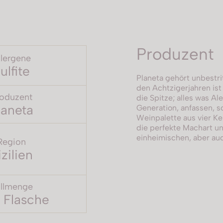
Produzent
llergene
ulfite
Planeta gehört unbestri
den Achtzigerjahren is
oduzent
die Spitze; alles was Al
laneta
Generation, anfassen, s
Weinpalette aus vier Ke
die perfekte Machart u
einheimischen, aber auc
Region
izilien
llmenge
 Flasche