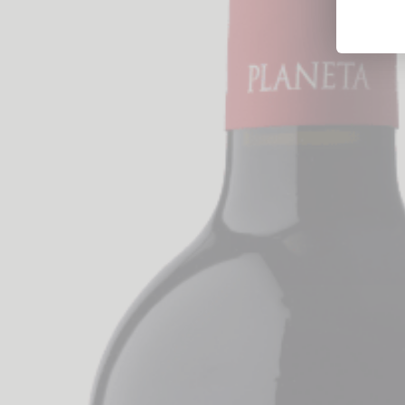
Likörweine
Obstbrand
Rum
Brandy | Weinbrand
Wermut
Whisky
Wodka