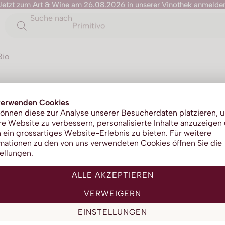
Jetzt zum Art & Wine am 26.08.2026 in unserer Vinothek
anmelde
Suche nach
Primitivo
Bio
Rosso
verwenden Cookies
önnen diese zur Analyse unserer Besucherdaten platzieren, 
e Website zu verbessern, personalisierte Inhalte anzuzeigen
Segre
 ein grossartiges Website-Erlebnis zu bieten. Für weitere
mationen zu den von uns verwendeten Cookies öffnen Sie die
ellungen.
ALLE AKZEPTIEREN
VERWEIGERN
EINSTELLUNGEN