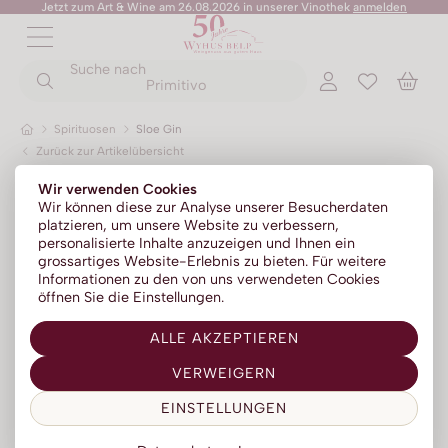
Jetzt zum Art & Wine am 26.08.2026 in unserer Vinothek
anmelden
ZURÜCK
ZURÜCK
Suche nach
ZURÜCK
ZURÜCK
ZURÜCK
ZURÜCK
ZURÜCK
Primitivo
Spirituosen
Sloe Gin
Zurück zur Artikelübersicht
Rotweine
Champagner
No Alc - Sparkling
Sommer-Sale
Senza Parole
Wir verwenden Cookies
Weissweine
Prosecco
No Alc - Stillwein
Kylie Minogue Wines
Wir können diese zur Analyse unserer Besucherdaten
platzieren, um unsere Website zu verbessern,
Roséweine
Franciacorta
No Alc - Aperitif
Elton John Zero
personalisierte Inhalte anzuzeigen und Ihnen ein
grossartiges Website-Erlebnis zu bieten. Für weitere
Dessertweine
Sparkling
No Alc - RTD Mixgetränke
AZZERIO
Informationen zu den von uns verwendeten Cookies
öffnen Sie die Einstellungen.
Fine Wines
Méthode traditionelle
Low Alc - Sparkling
Tosone
ALLE AKZEPTIEREN
Südweine
Low Alc - Stillwein
Mavrio
VERWEIGERN
Silentium
EINSTELLUNGEN