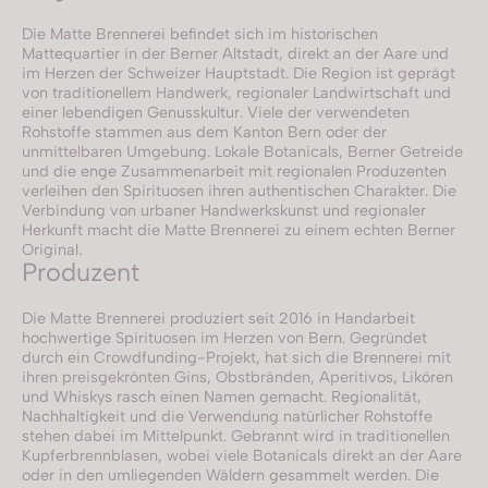
Die Matte Brennerei befindet sich im historischen
Mattequartier in der Berner Altstadt, direkt an der Aare und
im Herzen der Schweizer Hauptstadt. Die Region ist geprägt
von traditionellem Handwerk, regionaler Landwirtschaft und
einer lebendigen Genusskultur. Viele der verwendeten
Rohstoffe stammen aus dem Kanton Bern oder der
unmittelbaren Umgebung. Lokale Botanicals, Berner Getreide
und die enge Zusammenarbeit mit regionalen Produzenten
verleihen den Spirituosen ihren authentischen Charakter. Die
Verbindung von urbaner Handwerkskunst und regionaler
Herkunft macht die Matte Brennerei zu einem echten Berner
Original.
Produzent
Die Matte Brennerei produziert seit 2016 in Handarbeit
hochwertige Spirituosen im Herzen von Bern. Gegründet
durch ein Crowdfunding-Projekt, hat sich die Brennerei mit
ihren preisgekrönten Gins, Obstbränden, Aperitivos, Likören
und Whiskys rasch einen Namen gemacht. Regionalität,
Nachhaltigkeit und die Verwendung natürlicher Rohstoffe
stehen dabei im Mittelpunkt. Gebrannt wird in traditionellen
Kupferbrennblasen, wobei viele Botanicals direkt an der Aare
oder in den umliegenden Wäldern gesammelt werden. Die