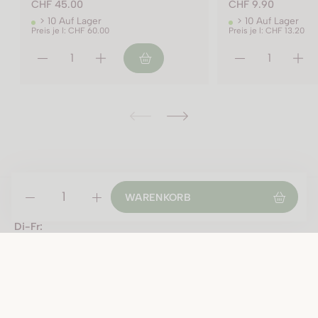
CHF 9.90
CHF 77.00
> 10 Auf Lager
> 10 Auf Lager
Preis je l: CHF 13.20
Preis je l: CHF 102.65
ÖFFNUNGSZEITEN
2020 - 75 cl Flasche
WARENKORB
Montag geschlossen
2021 - 75 cl Flasche
Di-Fr:
09:00 - 12:00 Uhr
13:30 - 18:30 Uhr
Samstag:
09:00 - 16:00 Uhr