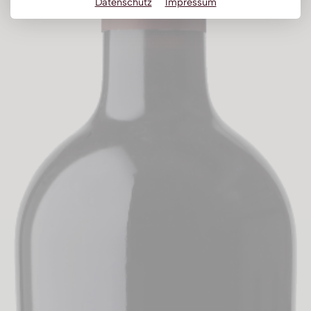
Datenschutz
Impressum
Obstbrand
Rum
Brandy | Weinbrand
Wermut
Whisky
Wodka