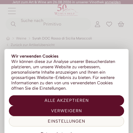
Jetzt zum Art & Wine am 26.08.2026 in unserer Vinothek
anmelden
ZURÜCK
ZURÜCK
Suche nach
ZURÜCK
ZURÜCK
ZURÜCK
ZURÜCK
ZURÜCK
Primitivo
Weine
Syrah DOC Rosso di Sicilia Maroccoli
Zurück zur Artikelübersicht
Champagner
Portwein
No Alc - Sparkling
Sommer-Sale
Senza Parole
Wir verwenden Cookies
Prosecco
Absinth
No Alc - Stillwein
Kylie Minogue Wines
Wir können diese zur Analyse unserer Besucherdaten
platzieren, um unsere Website zu verbessern,
Franciacorta
Aperitif | Bitter
No Alc - Aperitif
Elton John Zero
personalisierte Inhalte anzuzeigen und Ihnen ein
grossartiges Website-Erlebnis zu bieten. Für weitere
Sparkling
Calvados
No Alc - RTD Mixgetränke
AZZERIO
Informationen zu den von uns verwendeten Cookies
öffnen Sie die Einstellungen.
Méthode traditionelle
Cognac | Armagnac
Low Alc - Sparkling
Tosone
ALLE AKZEPTIEREN
Gin
Low Alc - Stillwein
Mavrio
VERWEIGERN
Grappa | Tresterbrand
Silentium
EINSTELLUNGEN
Likör
Likörweine