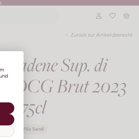
n
Zurück zur Artikelübersicht
bbiadene Sup. di
um
 und
e DOCG Brut 2023
75cl
Villa Sandi