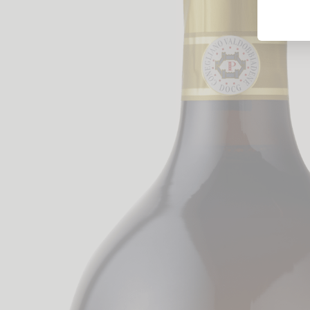
Likörweine
Obstbrand
Rum
Brandy | Weinbrand
Wermut
Whisky
Wodka