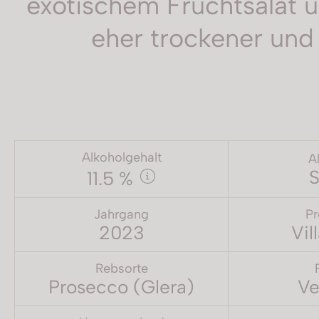
exotischem Fruchtsalat u
eher trockener und
Alkoholgehalt
A
S
11.5 %
Jahrgang
Pr
2023
Vil
Rebsorte
Prosecco (Glera)
Ve