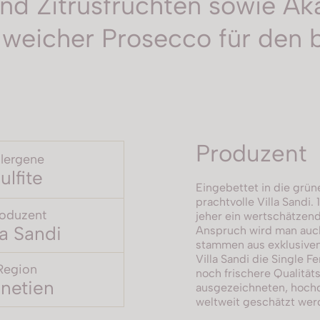
nd Zitrusfrüchten sowie Aka
 weicher Prosecco für den
Produzent
llergene
ulfite
Eingebettet in die grüne
prachtvolle Villa Sandi. 
oduzent
jeher ein wertschätzend
la Sandi
Anspruch wird man auch
stammen aus exklusiven
Villa Sandi die Single 
Region
noch frischere Qualitäts
netien
ausgezeichneten, hochqu
weltweit geschätzt wer