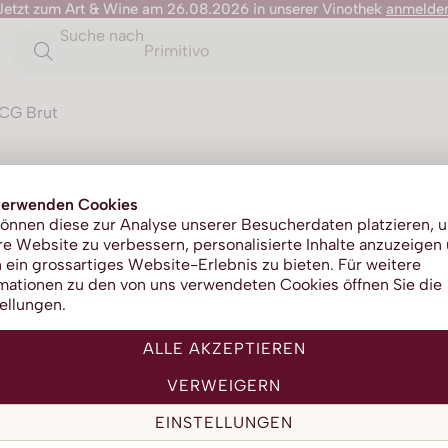
Jetzt zum Art & Wine am 26.08.2026 in unserer Vinothek
anmelde
Suche nach
Primitivo
OCG Brut
Valdo
verwenden Cookies
önnen diese zur Analyse unserer Besucherdaten platzieren, 
e Website zu verbessern, personalisierte Inhalte anzuzeigen
Cartizz
 ein grossartiges Website-Erlebnis zu bieten. Für weitere
mationen zu den von uns verwendeten Cookies öffnen Sie die
ellungen.
ALLE AKZEPTIEREN
VERWEIGERN
EINSTELLUNGEN