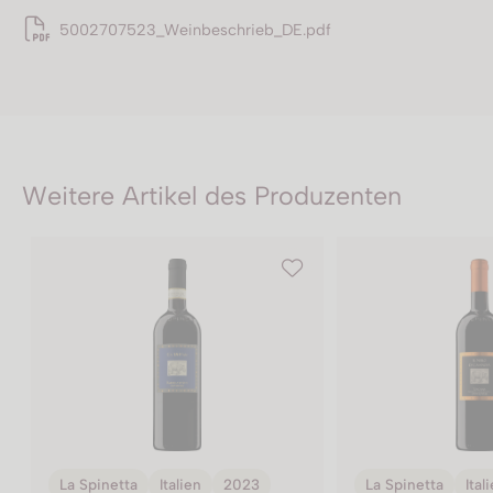
5002707523_Weinbeschrieb_DE.pdf
Weitere Artikel des Produzenten
La Spinetta
Italien
2021
La Spinetta
Ital