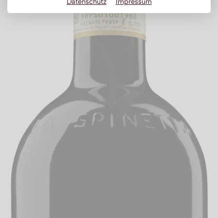
Datenschutz
Impressum
Obstbrand
Rum
Brandy | Weinbrand
Wermut
Whisky
Wodka