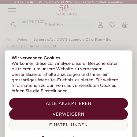
Jetzt zum Art & Wine am 26.08.2026 in unserer Vinothek
anmelden
ZURÜCK
ZURÜCK
Suche nach
ZURÜCK
ZURÜCK
ZURÜCK
ZURÜCK
ZURÜCK
Primitivo
Weine
Barbera dAsti DOCG Superiore Cà di Pian - Bio
Zurück zur Artikelübersicht
Champagner
Portwein
No Alc - Sparkling
Sommer-Sale
Senza Parole
Wir verwenden Cookies
Prosecco
Absinth
No Alc - Stillwein
Kylie Minogue Wines
Wir können diese zur Analyse unserer Besucherdaten
platzieren, um unsere Website zu verbessern,
Franciacorta
Aperitif | Bitter
No Alc - Aperitif
Elton John Zero
personalisierte Inhalte anzuzeigen und Ihnen ein
grossartiges Website-Erlebnis zu bieten. Für weitere
Sparkling
Calvados
No Alc - RTD Mixgetränke
AZZERIO
Informationen zu den von uns verwendeten Cookies
öffnen Sie die Einstellungen.
Méthode traditionelle
Cognac | Armagnac
Low Alc - Sparkling
Tosone
ALLE AKZEPTIEREN
Gin
Low Alc - Stillwein
Mavrio
VERWEIGERN
Grappa | Tresterbrand
Silentium
EINSTELLUNGEN
Likör
Likörweine