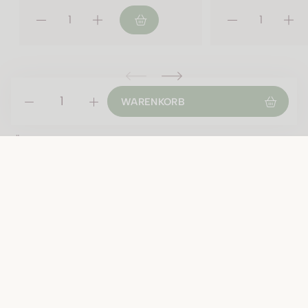
2023 - 150 cl Flasche
2023 - 75 cl Flasche
WARENKORB
2023 - 37,5 cl Flasche
ÖFFNUNGSZEITEN
Montag geschlossen
Di-Fr:
09:00 - 12:00 Uhr
13:30 - 18:30 Uhr
Samstag:
09:00 - 16:00 Uhr
Öffnungszeiten an Feiertagen:
Fr, 31.7.2026 9-16 Uhr durchgehend