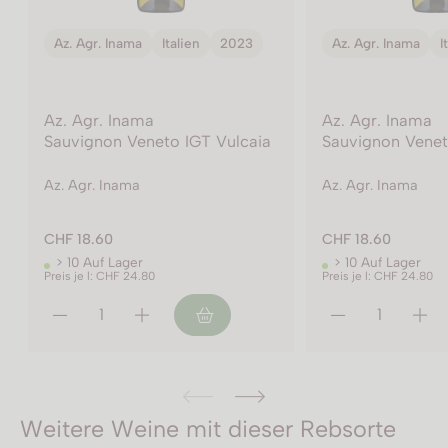
Az. Agr. Inama
Italien
2024
Az. Agr. Inama
I
Az. Agr. Inama
Az. Agr. Inama
Soave DOC Vin 
Sauvignon Veneto IGT Vulcaia
cap
Az. Agr. Inama
Az. Agr. Inama
CHF 18.60
CHF 15.50
> 10 Auf Lager
> 10 Auf Lager
Preis je l: CHF 24.80
Preis je l: CHF 20.65
Weitere Weine mit dieser Rebsorte