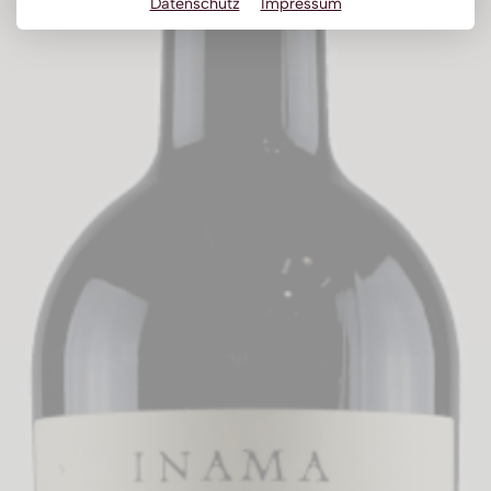
Datenschutz
Impressum
Obstbrand
Rum
Brandy | Weinbrand
Wermut
Whisky
Wodka