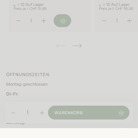
> 10 Auf Lager
> 10 Auf Lager
Preis je l: CHF 95.35
Preis je l: CHF 18.55
ÖFFNUNGSZEITEN
Montag geschlossen
Di-Fr:
2022 - 150 cl Flasche
09:00 - 12:00 Uhr
2023 - 150 cl Flasche
13:30 - 18:30 Uhr
WARENKORB
2023 - 75 cl Flasche
Samstag:
09:00 - 16:00 Uhr