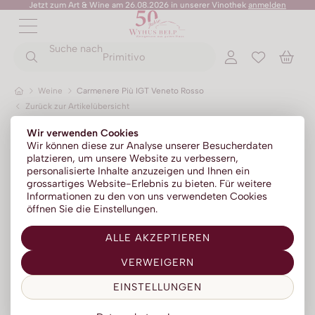
Jetzt zum Art & Wine am 26.08.2026 in unserer Vinothek
anmelden
ZURÜCK
ZURÜCK
Suche nach
ZURÜCK
ZURÜCK
ZURÜCK
ZURÜCK
ZURÜCK
Primitivo
Weine
Carmenere Più IGT Veneto Rosso
Zurück zur Artikelübersicht
Champagner
Portwein
No Alc - Sparkling
Sommer-Sale
Senza Parole
Wir verwenden Cookies
Prosecco
Absinth
No Alc - Stillwein
Kylie Minogue Wines
Wir können diese zur Analyse unserer Besucherdaten
platzieren, um unsere Website zu verbessern,
Franciacorta
Aperitif | Bitter
No Alc - Aperitif
Elton John Zero
personalisierte Inhalte anzuzeigen und Ihnen ein
grossartiges Website-Erlebnis zu bieten. Für weitere
Sparkling
Calvados
No Alc - RTD Mixgetränke
AZZERIO
Informationen zu den von uns verwendeten Cookies
öffnen Sie die Einstellungen.
Méthode traditionelle
Cognac | Armagnac
Low Alc - Sparkling
Tosone
ALLE AKZEPTIEREN
Gin
Low Alc - Stillwein
Mavrio
VERWEIGERN
Grappa | Tresterbrand
Silentium
EINSTELLUNGEN
Likör
Likörweine