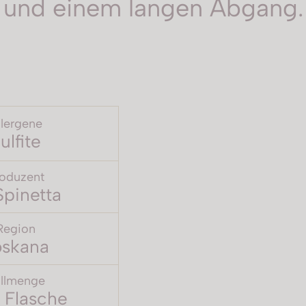
und einem langen Abgang.
llergene
ulfite
oduzent
Spinetta
Region
oskana
llmenge
 Flasche