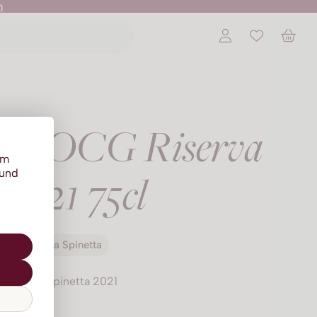
n
i DOCG Riserva
um
 und
2021 75cl
La Spinetta
La Spinetta 2021