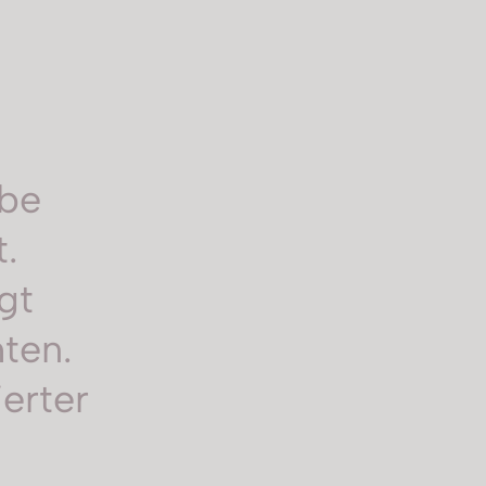
rbe
.
igt
ten.
ierter
n