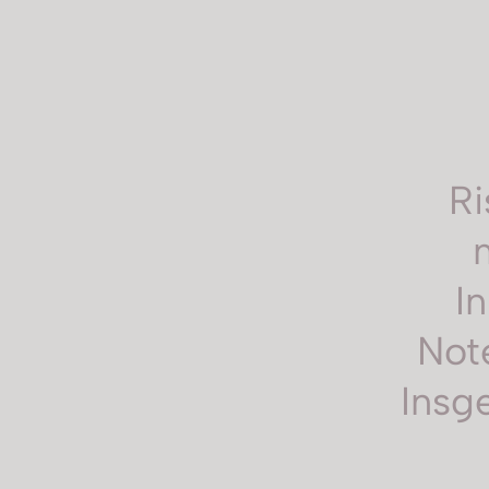
Ri
In
Not
Insge