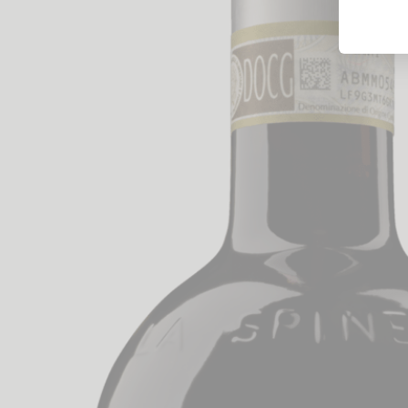
Likörweine
Obstbrand
Rum
Brandy | Weinbrand
Wermut
Whisky
Wodka