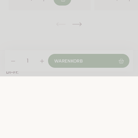
ÖFFNUNGSZEITEN
WARENKORB
Montag geschlossen
Di-Fr:
09:00 - 12:00 Uhr
13:30 - 18:30 Uhr
Samstag:
09:00 - 16:00 Uhr
Öffnungszeiten an Feiertagen:
Fr, 31.7.2026 9-16 Uhr durchgehend
Sa, 1.8.2026 geschlossen