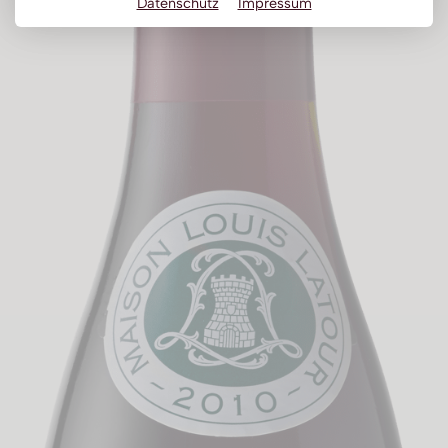
Datenschutz
Impressum
Obstbrand
Rum
Brandy | Weinbrand
Wermut
Whisky
Wodka