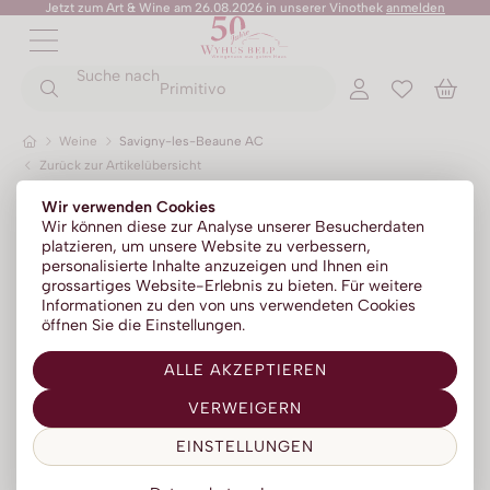
Jetzt zum Art & Wine am 26.08.2026 in unserer Vinothek
anmelden
ZURÜCK
ZURÜCK
Suche nach
ZURÜCK
ZURÜCK
ZURÜCK
ZURÜCK
ZURÜCK
Primitivo
Weine
Savigny-les-Beaune AC
Zurück zur Artikelübersicht
Champagner
Portwein
No Alc - Sparkling
Sommer-Sale
Senza Parole
Wir verwenden Cookies
Prosecco
Absinth
No Alc - Stillwein
Kylie Minogue Wines
Wir können diese zur Analyse unserer Besucherdaten
platzieren, um unsere Website zu verbessern,
Franciacorta
Aperitif | Bitter
No Alc - Aperitif
Elton John Zero
personalisierte Inhalte anzuzeigen und Ihnen ein
grossartiges Website-Erlebnis zu bieten. Für weitere
Sparkling
Calvados
No Alc - RTD Mixgetränke
AZZERIO
Informationen zu den von uns verwendeten Cookies
öffnen Sie die Einstellungen.
Méthode traditionelle
Cognac | Armagnac
Low Alc - Sparkling
Tosone
ALLE AKZEPTIEREN
Gin
Low Alc - Stillwein
Mavrio
VERWEIGERN
Grappa | Tresterbrand
Silentium
EINSTELLUNGEN
Likör
Likörweine