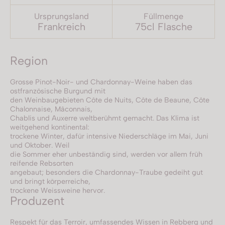
Ursprungsland
Füllmenge
Frankreich
75cl Flasche
Region
Grosse Pinot-Noir- und Chardonnay-Weine haben das
ostfranzösische Burgund mit
den Weinbaugebieten Côte de Nuits, Côte de Beaune, Côte
Chalonnaise, Mâconnais,
Chablis und Auxerre weltberühmt gemacht. Das Klima ist
weitgehend kontinental:
trockene Winter, dafür intensive Niederschläge im Mai, Juni
und Oktober. Weil
die Sommer eher unbeständig sind, werden vor allem früh
reifende Rebsorten
angebaut; besonders die Chardonnay-Traube gedeiht gut
und bringt körperreiche,
trockene Weissweine hervor.
Produzent
Respekt für das Terroir, umfassendes Wissen in Rebberg und