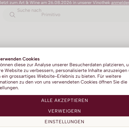
Jetzt zum Art & Wine am 26.08.2026 in unserer Vinothek
anmelde
Suche nach
Primitivo
Villa Sa
verwenden Cookies
önnen diese zur Analyse unserer Besucherdaten platzieren, 
e Website zu verbessern, personalisierte Inhalte anzuzeigen
 ein grossartiges Website-Erlebnis zu bieten. Für weitere
mationen zu den von uns verwendeten Cookies öffnen Sie die
ellungen.
ALLE AKZEPTIEREN
VERWEIGERN
EINSTELLUNGEN