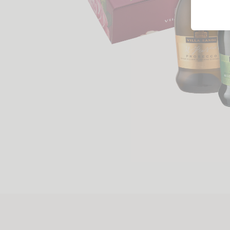
Likörweine
Obstbrand
Rum
Brandy | Weinbrand
Wermut
Whisky
Wodka