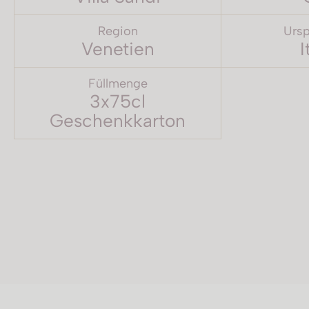
Region
Ursp
Venetien
I
Füllmenge
3x75cl
Geschenkkarton