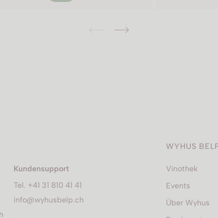
WYHUS BEL
Kundensupport
Vinothek
Tel. +41 31 810 41 41
Events
info@wyhusbelp.ch
Über Wyhus
h